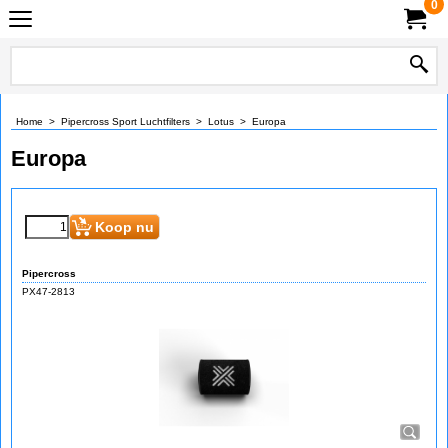
0
Home
>
Pipercross Sport Luchtfilters
>
Lotus
>
Europa
Europa
Koop nu
Pipercross
PX47-2813