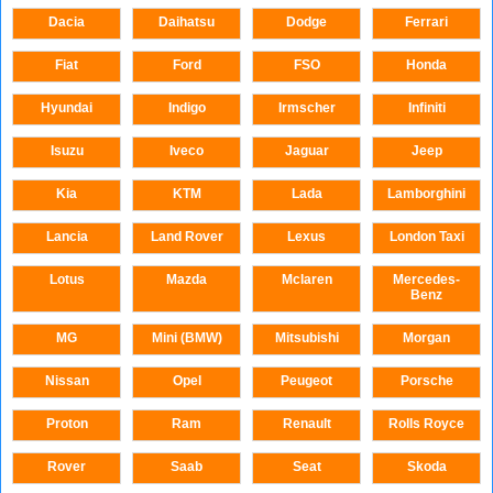
Dacia
Daihatsu
Dodge
Ferrari
Fiat
Ford
FSO
Honda
Hyundai
Indigo
Irmscher
Infiniti
Isuzu
Iveco
Jaguar
Jeep
Kia
KTM
Lada
Lamborghini
Lancia
Land Rover
Lexus
London Taxi
Lotus
Mazda
Mclaren
Mercedes-
Benz
MG
Mini (BMW)
Mitsubishi
Morgan
Nissan
Opel
Peugeot
Porsche
Proton
Ram
Renault
Rolls Royce
Rover
Saab
Seat
Skoda