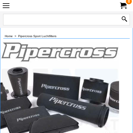
0
Home
>
Pipercross Sport Luchtfilters