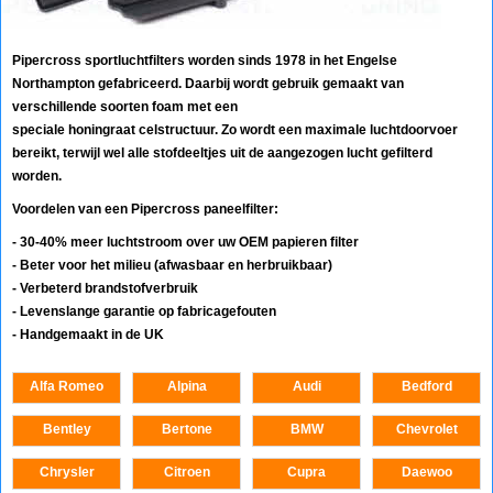
Pipercross sportluchtfilters worden sinds 1978 in het Engelse
Northampton gefabriceerd. Daarbij wordt gebruik gemaakt van
verschillende soorten foam met een
speciale honingraat celstructuur. Zo wordt een maximale luchtdoorvoer
bereikt, terwijl wel alle stofdeeltjes uit de aangezogen lucht gefilterd
worden.
Voordelen van een Pipercross paneelfilter:
- 30-40% meer luchtstroom over uw OEM papieren filter
- Beter voor het milieu (afwasbaar en herbruikbaar)
- Verbeterd brandstofverbruik
- Levenslange garantie op fabricagefouten
- Handgemaakt in de UK
Alfa Romeo
Alpina
Audi
Bedford
Bentley
Bertone
BMW
Chevrolet
Chrysler
Citroen
Cupra
Daewoo