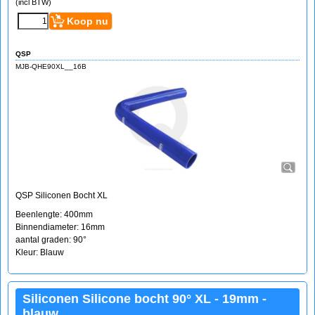
(incl BTW)
Koop nu
QSP
MJB-QHE90XL__16B
QSP Siliconen Bocht XL
Beenlengte: 400mm
Binnendiameter: 16mm
aantal graden: 90°
Kleur: Blauw
Siliconen Silicone bocht 90° XL - 19mm -
blauw