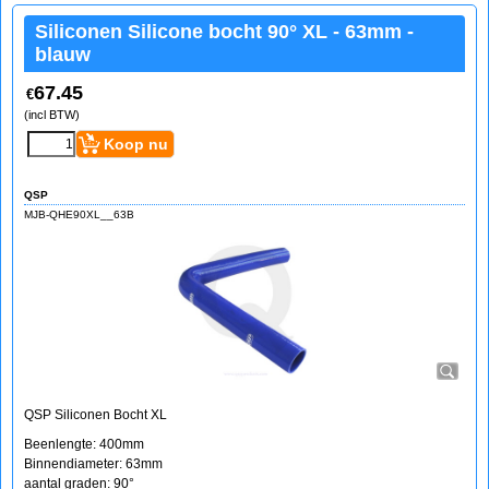
Siliconen Silicone bocht 90° XL - 63mm -
blauw
67.45
€
(incl BTW)
Koop nu
QSP
MJB-QHE90XL__63B
QSP Siliconen Bocht XL
Beenlengte: 400mm
Binnendiameter: 63mm
aantal graden: 90°