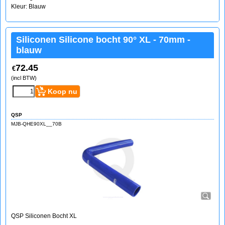
Kleur: Blauw
Siliconen Silicone bocht 90° XL - 70mm -
blauw
72.45
€
(incl BTW)
Koop nu
QSP
MJB-QHE90XL__70B
QSP Siliconen Bocht XL