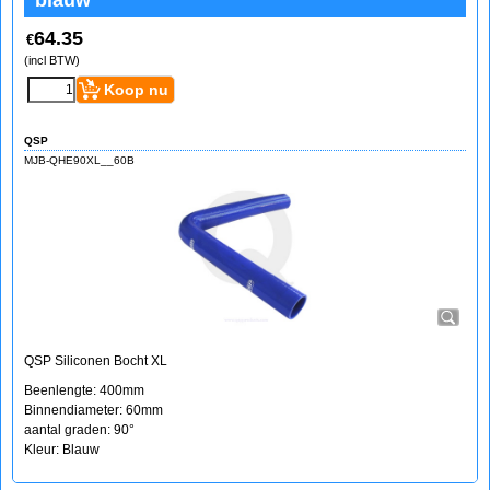
blauw
64.35
€
(incl BTW)
Koop nu
QSP
MJB-QHE90XL__60B
QSP Siliconen Bocht XL
Beenlengte: 400mm
Binnendiameter: 60mm
aantal graden: 90°
Kleur: Blauw