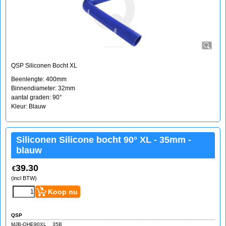
QSP Siliconen Bocht XL
Beenlengte: 400mm
Binnendiameter: 32mm
aantal graden: 90°
Kleur: Blauw
Siliconen Silicone bocht 90° XL - 35mm -
blauw
39.30
€
(incl BTW)
Koop nu
QSP
MJB-QHE90XL__35B