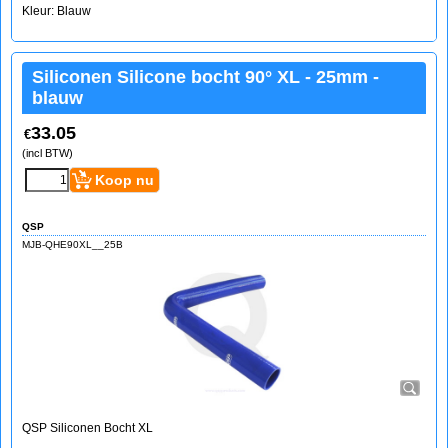
Kleur: Blauw
Siliconen Silicone bocht 90° XL - 25mm -
blauw
33.05
€
(incl BTW)
Koop nu
QSP
MJB-QHE90XL__25B
QSP Siliconen Bocht XL