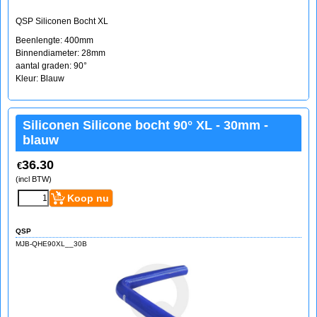
QSP Siliconen Bocht XL
Beenlengte: 400mm
Binnendiameter: 28mm
aantal graden: 90°
Kleur: Blauw
Siliconen Silicone bocht 90° XL - 30mm -
blauw
36.30
€
(incl BTW)
Koop nu
QSP
MJB-QHE90XL__30B