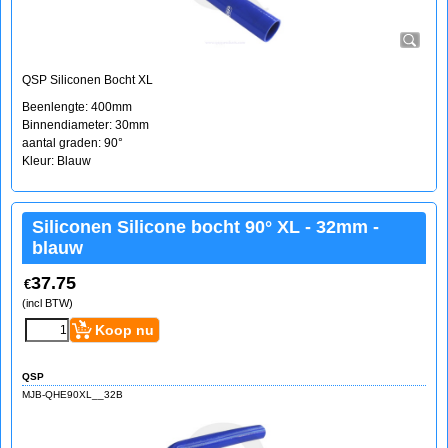
QSP Siliconen Bocht XL
Beenlengte: 400mm
Binnendiameter: 30mm
aantal graden: 90°
Kleur: Blauw
Siliconen Silicone bocht 90° XL - 32mm -
blauw
37.75
€
(incl BTW)
Koop nu
QSP
MJB-QHE90XL__32B