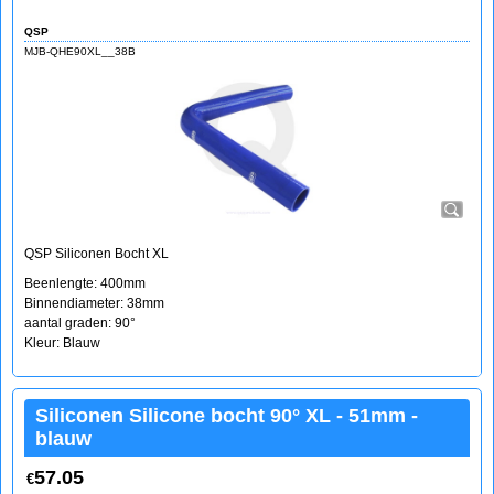
QSP
MJB-QHE90XL__38B
QSP Siliconen Bocht XL
Beenlengte: 400mm
Binnendiameter: 38mm
aantal graden: 90°
Kleur: Blauw
Siliconen Silicone bocht 90° XL - 51mm -
blauw
57.05
€