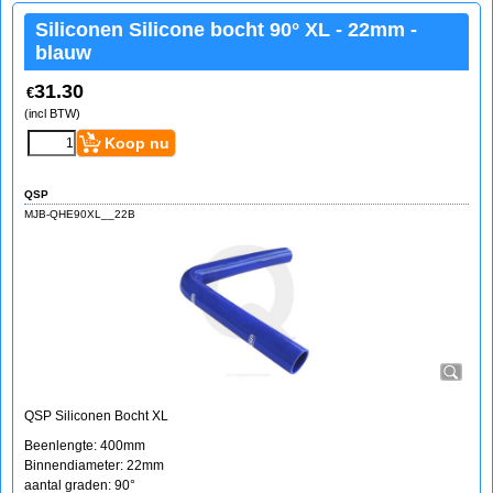
Siliconen Silicone bocht 90° XL - 22mm -
blauw
31.30
€
(incl BTW)
Koop nu
QSP
MJB-QHE90XL__22B
QSP Siliconen Bocht XL
Beenlengte: 400mm
Binnendiameter: 22mm
aantal graden: 90°