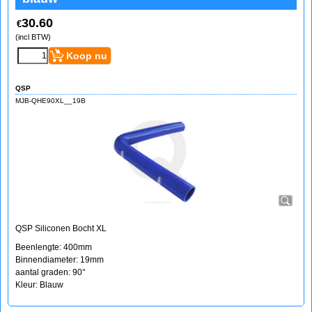
30.60
€
(incl BTW)
Koop nu
QSP
MJB-QHE90XL__19B
QSP Siliconen Bocht XL
Beenlengte: 400mm
Binnendiameter: 19mm
aantal graden: 90°
Kleur: Blauw