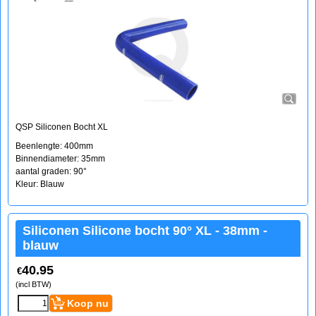
QSP Siliconen Bocht XL
Beenlengte: 400mm
Binnendiameter: 35mm
aantal graden: 90°
Kleur: Blauw
Siliconen Silicone bocht 90° XL - 38mm -
blauw
40.95
€
(incl BTW)
Koop nu