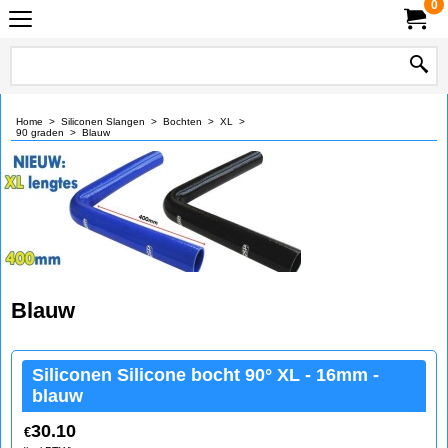
0
Home
>
Siliconen Slangen
>
Bochten
>
XL
>
90 graden
>
Blauw
Blauw
Siliconen Silicone bocht 90° XL - 16mm -
blauw
30.10
€