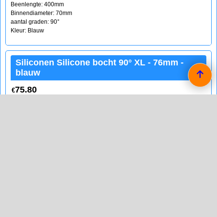
Beenlengte: 400mm
Binnendiameter: 70mm
aantal graden: 90°
Kleur: Blauw
Siliconen Silicone bocht 90° XL - 76mm -
blauw
75.80
€
(incl BTW)
Koop nu
QSP
MJB-QHE90XL__76B