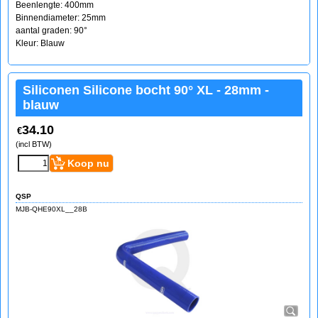
Beenlengte: 400mm
Binnendiameter: 25mm
aantal graden: 90°
Kleur: Blauw
Siliconen Silicone bocht 90° XL - 28mm -
blauw
34.10
€
(incl BTW)
Koop nu
QSP
MJB-QHE90XL__28B