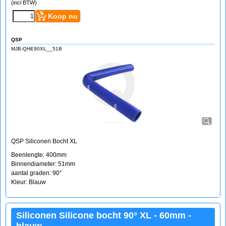
(incl BTW)
Koop nu
QSP
MJB-QHE90XL__51B
QSP Siliconen Bocht XL
Beenlengte: 400mm
Binnendiameter: 51mm
aantal graden: 90°
Kleur: Blauw
Siliconen Silicone bocht 90° XL - 60mm -