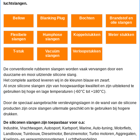
luchtslangen.
Bellow
Blanking Plug
Bochten
Brandstof en
olie slangen
Flexibele
Humphose
Koppelstukken
Meter stukken
slangen
slangen
T-stuk
Vacuüm
Verloopstukken
slangen
De conventionele rubberen slangen worden vaak vervangen door een
duurzame en mooi uitziende silicone slang.
Het complete aanbod leveren wij in de kleuren blauw en zwart.
Al onze silicone slangen zijn van hoogwaardige kwaliteit en zijn uitstekend te
gebruiken bij hoge en lage temperaturen (-60°C tot +180°C).
Door de speciaal aangebrachte verstevigingslagen in de wand van de silicone
producten zijn onze slangen uitermate geschikt om te gebruiken bij hogere
drukken.
De siliconen slangen zijn toepasbaar voor o.a:
Industrie, Vrachtwagen, Autosport, Kartsport, Marine, Auto-tuning, Motorfiets,
Landbouw, Tuinbouw, Dieselmotor, Benzinemotor, Turbo motoren, Aggregaten,
Koelings- en verwarmingssystemen, Luchtbehandeling.