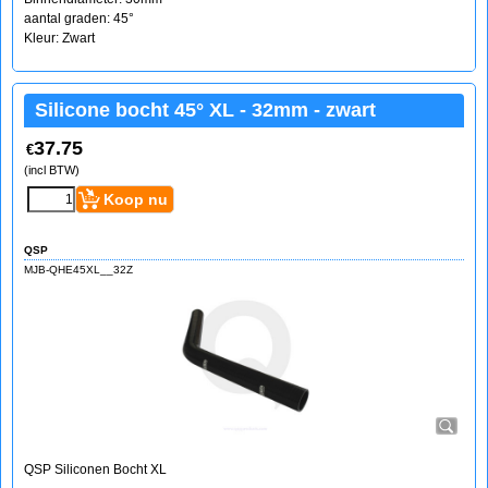
aantal graden: 45°
Kleur: Zwart
Silicone bocht 45° XL - 32mm - zwart
37.75
€
(incl BTW)
Koop nu
QSP
MJB-QHE45XL__32Z
QSP Siliconen Bocht XL