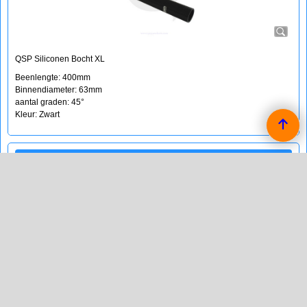
QSP Siliconen Bocht XL
Beenlengte: 400mm
Binnendiameter: 63mm
aantal graden: 45°
Kleur: Zwart
Silicone bocht 45° XL - 70mm - zwart
72.45
€
(incl BTW)
Koop nu
QSP
MJB-QHE45XL__70Z