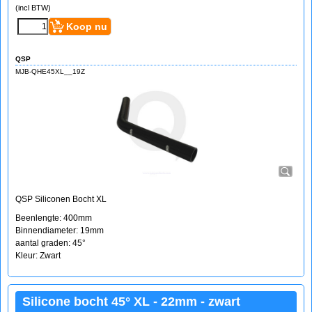
(incl BTW)
Koop nu
QSP
MJB-QHE45XL__19Z
QSP Siliconen Bocht XL
Beenlengte: 400mm
Binnendiameter: 19mm
aantal graden: 45°
Kleur: Zwart
Silicone bocht 45° XL - 22mm - zwart