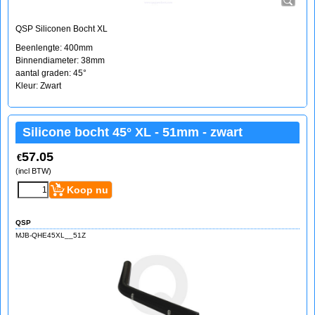
QSP Siliconen Bocht XL
Beenlengte: 400mm
Binnendiameter: 38mm
aantal graden: 45°
Kleur: Zwart
Silicone bocht 45° XL - 51mm - zwart
57.05
€
(incl BTW)
Koop nu
QSP
MJB-QHE45XL__51Z