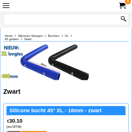
0
Home
>
Siliconen Slangen
>
Bochten
>
XL
>
45 graden
>
Zwart
Zwart
Silicone bocht 45° XL - 16mm - zwart
30.10
€
(incl BTW)