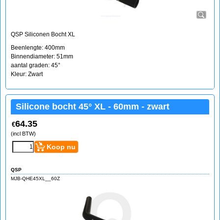
QSP Siliconen Bocht XL
Beenlengte: 400mm
Binnendiameter: 51mm
aantal graden: 45°
Kleur: Zwart
Silicone bocht 45° XL - 60mm - zwart
64.35
€
(incl BTW)
Koop nu
QSP
MJB-QHE45XL__60Z