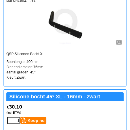
MJB-QHE45XL__76Z
QSP Siliconen Bocht XL
Beenlengte: 400mm
Binnendiameter: 76mm
aantal graden: 45°
Kleur: Zwart
Silicone bocht 45° XL - 16mm - zwart
30.10
€
(incl BTW)
Koop nu