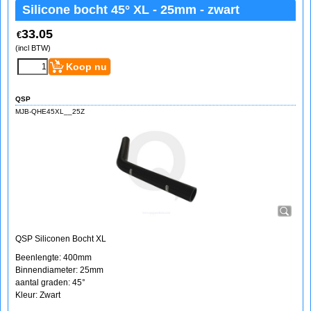
Silicone bocht 45° XL - 25mm - zwart
33.05
€
(incl BTW)
Koop nu
QSP
MJB-QHE45XL__25Z
QSP Siliconen Bocht XL
Beenlengte: 400mm
Binnendiameter: 25mm
aantal graden: 45°
Kleur: Zwart