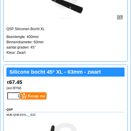
QSP Siliconen Bocht XL
Beenlengte: 400mm
Binnendiameter: 60mm
aantal graden: 45°
Kleur: Zwart
Silicone bocht 45° XL - 63mm - zwart
67.45
€
(incl BTW)
Koop nu
QSP
MJB-QHE45XL__63Z