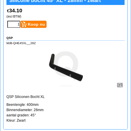
Silicone bocht 45° XL - 28mm - zwart
34.10
€
(incl BTW)
Koop nu
QSP
MJB-QHE45XL__28Z
QSP Siliconen Bocht XL
Beenlengte: 400mm
Binnendiameter: 28mm
aantal graden: 45°
Kleur: Zwart