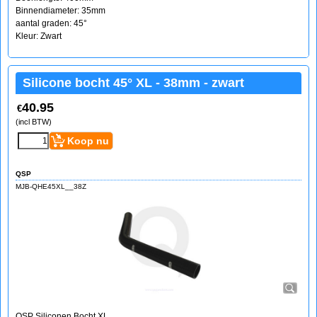
Binnendiameter: 35mm
aantal graden: 45°
Kleur: Zwart
Silicone bocht 45° XL - 38mm - zwart
40.95
€
(incl BTW)
Koop nu
QSP
MJB-QHE45XL__38Z
QSP Siliconen Bocht XL