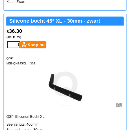
Kleur: Zwart
Silicone bocht 45° XL - 30mm - zwart
36.30
€
(incl BTW)
Koop nu
QSP
MJB-QHE45XL__30Z
QSP Siliconen Bocht XL
Beenlengte: 400mm
Binnendiameter: 30mm