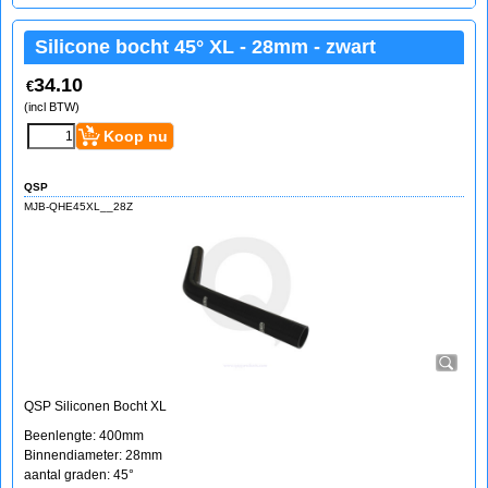
Silicone bocht 45° XL - 28mm - zwart
34.10
€
(incl BTW)
Koop nu
QSP
MJB-QHE45XL__28Z
QSP Siliconen Bocht XL
Beenlengte: 400mm
Binnendiameter: 28mm
aantal graden: 45°