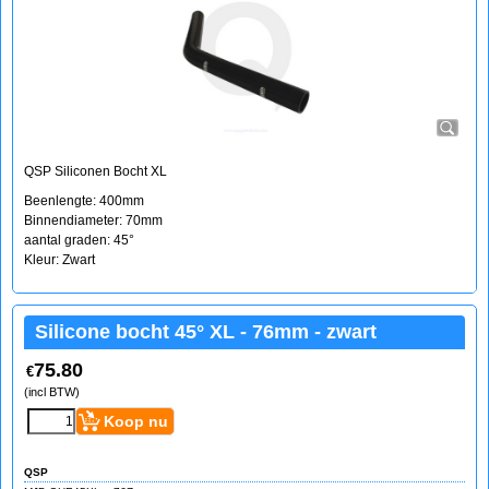
QSP Siliconen Bocht XL
Beenlengte: 400mm
Binnendiameter: 70mm
aantal graden: 45°
Kleur: Zwart
Silicone bocht 45° XL - 76mm - zwart
75.80
€
(incl BTW)
Koop nu
QSP