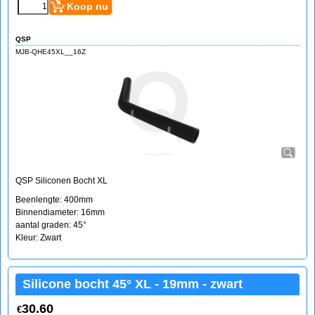
Koop nu
QSP
MJB-QHE45XL__16Z
QSP Siliconen Bocht XL
Beenlengte: 400mm
Binnendiameter: 16mm
aantal graden: 45°
Kleur: Zwart
Silicone bocht 45° XL - 19mm - zwart
30.60
€