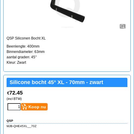
QSP Siliconen Bocht XL
Beenlengte: 400mm
Binnendiameter: 63mm
aantal graden: 45°
Kleur: Zwart
Silicone bocht 45° XL - 70mm - zwart
72.45
€
(incl BTW)
Koop nu
QSP
MJB-QHE45XL__70Z