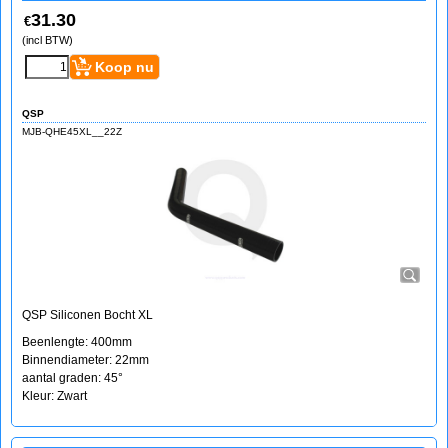
31.30
€
(incl BTW)
Koop nu
QSP
MJB-QHE45XL__22Z
QSP Siliconen Bocht XL
Beenlengte: 400mm
Binnendiameter: 22mm
aantal graden: 45°
Kleur: Zwart