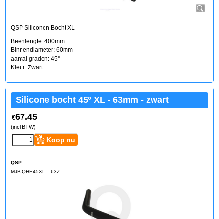
QSP Siliconen Bocht XL
Beenlengte: 400mm
Binnendiameter: 60mm
aantal graden: 45°
Kleur: Zwart
Silicone bocht 45° XL - 63mm - zwart
67.45
€
(incl BTW)
Koop nu
QSP
MJB-QHE45XL__63Z