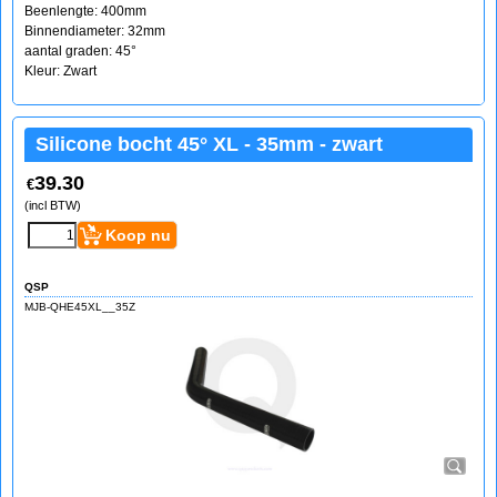
Beenlengte: 400mm
Binnendiameter: 32mm
aantal graden: 45°
Kleur: Zwart
Silicone bocht 45° XL - 35mm - zwart
39.30
€
(incl BTW)
Koop nu
QSP
MJB-QHE45XL__35Z