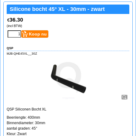
Silicone bocht 45° XL - 30mm - zwart
36.30
€
(incl BTW)
Koop nu
QSP
MJB-QHE45XL__30Z
QSP Siliconen Bocht XL
Beenlengte: 400mm
Binnendiameter: 30mm
aantal graden: 45°
Kleur: Zwart