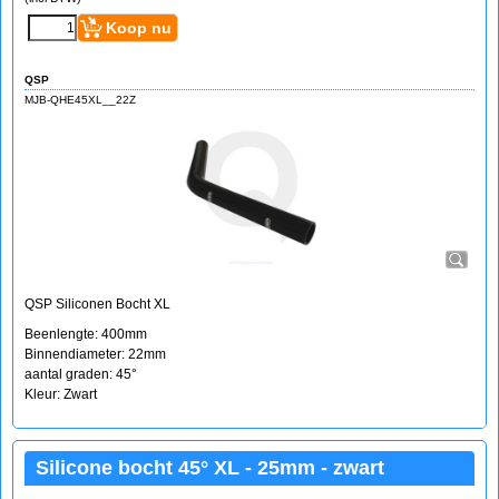
Koop nu
QSP
MJB-QHE45XL__22Z
QSP Siliconen Bocht XL
Beenlengte: 400mm
Binnendiameter: 22mm
aantal graden: 45°
Kleur: Zwart
Silicone bocht 45° XL - 25mm - zwart