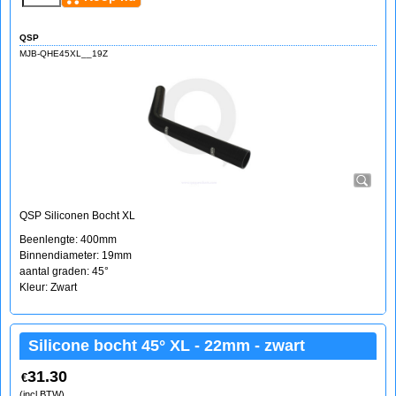
QSP
MJB-QHE45XL__19Z
QSP Siliconen Bocht XL
Beenlengte: 400mm
Binnendiameter: 19mm
aantal graden: 45°
Kleur: Zwart
Silicone bocht 45° XL - 22mm - zwart
31.30
€
(incl BTW)