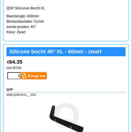
QSP Siliconen Bocht XL
Beenlengte: 400mm
Binnendiameter: 51mm
aantal graden: 45°
Kleur: Zwart
Silicone bocht 45° XL - 60mm - zwart
64.35
€
(incl BTW)
Koop nu
QSP
MJB-QHE45XL__60Z