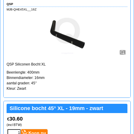
QSP
MJB-QHE45XL__16Z
QSP Siliconen Bocht XL
Beenlengte: 400mm
Binnendiameter: 16mm
aantal graden: 45°
Kleur: Zwart
Silicone bocht 45° XL - 19mm - zwart
30.60
€
(incl BTW)
Koop nu