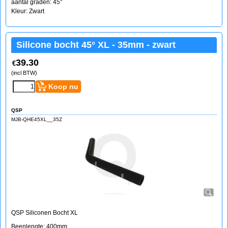
aantal graden: 45°
Kleur: Zwart
Silicone bocht 45° XL - 35mm - zwart
39.30
€
(incl BTW)
Koop nu
QSP
MJB-QHE45XL__35Z
QSP Siliconen Bocht XL
Beenlengte: 400mm