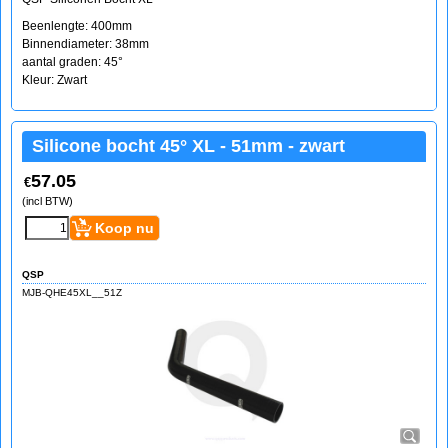
Beenlengte: 400mm
Binnendiameter: 38mm
aantal graden: 45°
Kleur: Zwart
Silicone bocht 45° XL - 51mm - zwart
57.05
€
(incl BTW)
Koop nu
QSP
MJB-QHE45XL__51Z