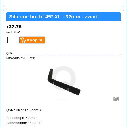
Silicone bocht 45° XL - 32mm - zwart
37.75
€
(incl BTW)
Koop nu
QSP
MJB-QHE45XL__32Z
QSP Siliconen Bocht XL
Beenlengte: 400mm
Binnendiameter: 32mm