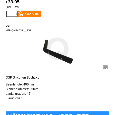
33.05
€
(incl BTW)
Koop nu
QSP
MJB-QHE45XL__25Z
QSP Siliconen Bocht XL
Beenlengte: 400mm
Binnendiameter: 25mm
aantal graden: 45°
Kleur: Zwart