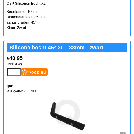
QSP Siliconen Bocht XL
Beenlengte: 400mm
Binnendiameter: 35mm
aantal graden: 45°
Kleur: Zwart
Silicone bocht 45° XL - 38mm - zwart
40.95
€
(incl BTW)
Koop nu
QSP
MJB-QHE45XL__38Z