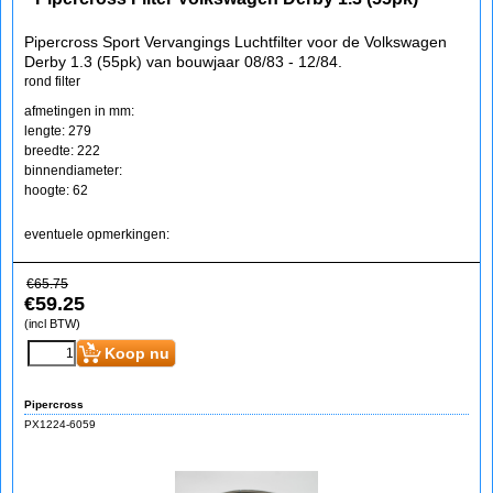
Pipercross Sport Vervangings Luchtfilter voor de Volkswagen
Derby 1.3 (55pk) van bouwjaar 08/83 - 12/84.
rond filter
afmetingen in mm:
lengte: 279
breedte: 222
binnendiameter:
hoogte: 62
eventuele opmerkingen:
€
65.75
€
59.25
(incl BTW)
Koop nu
Pipercross
PX1224-6059