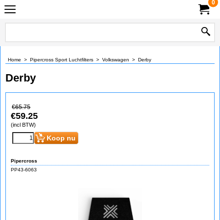
0
Home
>
Pipercross Sport Luchtfilters
>
Volkswagen
>
Derby
Derby
€
65.75
€
59.25
(incl BTW)
Koop nu
Pipercross
PP43-6063