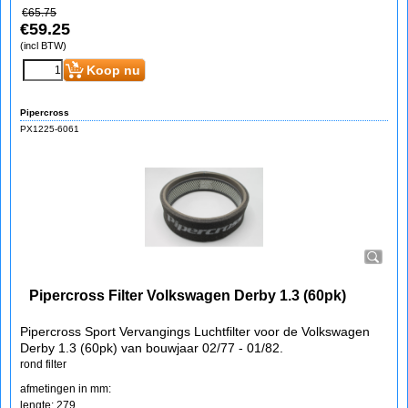
€
65.75
€
59.25
(incl BTW)
Koop nu
Pipercross
PX1225-6061
Pipercross Filter Volkswagen Derby 1.3 (60pk)
Pipercross Sport Vervangings Luchtfilter voor de Volkswagen
Derby 1.3 (60pk) van bouwjaar 02/77 - 01/82.
rond filter
afmetingen in mm:
lengte: 279