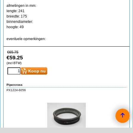
afmetingen in mm:
lengte: 241
breedte: 175
binnendiameter:
hoogte: 49
eventuele opmerkingen:
€
65.75
€
59.25
(incl BTW)
Koop nu
Pipercross
PX1224-6056