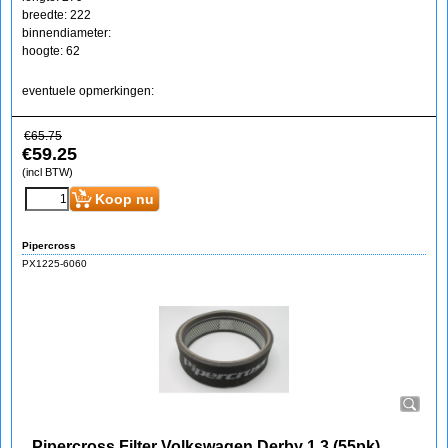
breedte: 222
binnendiameter:
hoogte: 62
eventuele opmerkingen:
€
65.75
€
59.25
(incl BTW)
Koop nu
Pipercross
PX1225-6060
Pipercross Filter Volkswagen Derby 1.3 (55pk)