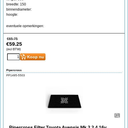
breedte: 150
binnendiameter:
hoogte:
eventuele opmerkingen:
€
65.75
€
59.25
(incl BTW)
Koop nu
Pipercross
PP1495-5503
Pipercross Filter Toyota Avensis Mk 2 2.4 16v