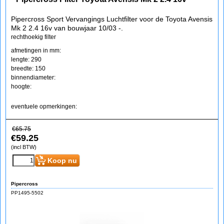
Pipercross Sport Vervangings Luchtfilter voor de Toyota Avensis
Mk 2 2.4 16v van bouwjaar 10/03 -.
rechthoekig filter
afmetingen in mm:
lengte: 290
breedte: 150
binnendiameter:
hoogte:
eventuele opmerkingen:
€
65.75
€
59.25
(incl BTW)
Koop nu
Pipercross
PP1495-5502