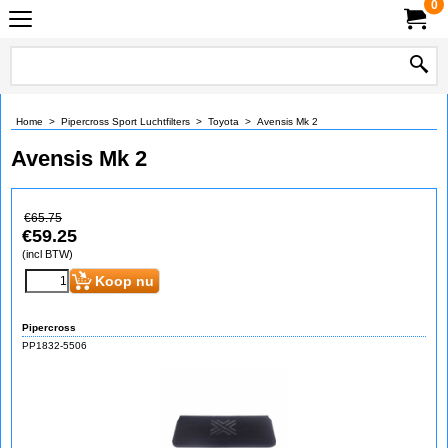
0
Home
>
Pipercross Sport Luchtfilters
>
Toyota
>
Avensis Mk 2
Avensis Mk 2
€
65.75
€
59.25
(incl BTW)
Koop nu
Pipercross
PP1832-5506