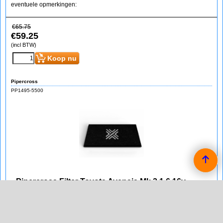
eventuele opmerkingen:
€
65.75
€
59.25
(incl BTW)
Koop nu
Pipercross
PP1495-5500
Pipercross Filter Toyota Avensis Mk 2 1.6 16v
Pipercross Sport Vervangings Luchtfilter voor de Toyota Avensis
Mk 2 1.6 16v van bouwjaar 04/03 -.
rechthoekig filter