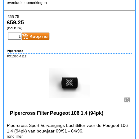
eventuele opmerkingen:
€
65.75
€
59.25
(incl BTW)
Koop nu
Pipercross
PX1365-4112
Pipercross Filter Peugeot 106 1.4 (94pk)
Pipercross Sport Vervangings Luchtfilter voor de Peugeot 106
1.4 (94pk) van bouwjaar 09/91 - 04/96.
rond filter