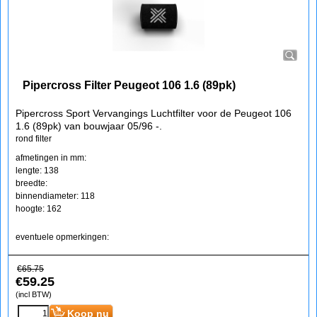
Pipercross Filter Peugeot 106 1.6 (89pk)
Pipercross Sport Vervangings Luchtfilter voor de Peugeot 106
1.6 (89pk) van bouwjaar 05/96 -.
rond filter
afmetingen in mm:
lengte: 138
breedte:
binnendiameter: 118
hoogte: 162
eventuele opmerkingen:
€
65.75
€
59.25
(incl BTW)
Koop nu