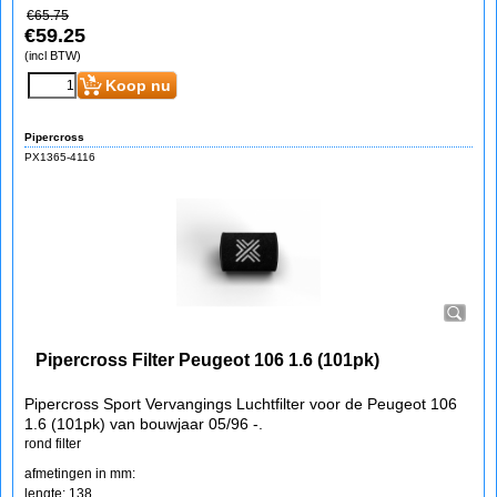
€
65.75
€
59.25
(incl BTW)
Koop nu
Pipercross
PX1365-4116
Pipercross Filter Peugeot 106 1.6 (101pk)
Pipercross Sport Vervangings Luchtfilter voor de Peugeot 106
1.6 (101pk) van bouwjaar 05/96 -.
rond filter
afmetingen in mm:
lengte: 138