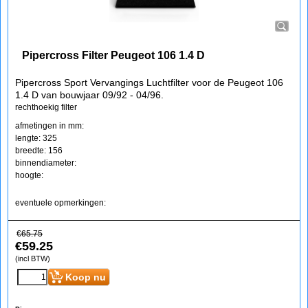
Pipercross Filter Peugeot 106 1.4 D
Pipercross Sport Vervangings Luchtfilter voor de Peugeot 106
1.4 D van bouwjaar 09/92 - 04/96.
rechthoekig filter
afmetingen in mm:
lengte: 325
breedte: 156
binnendiameter:
hoogte:
eventuele opmerkingen:
€
65.75
€
59.25
(incl BTW)
Koop nu