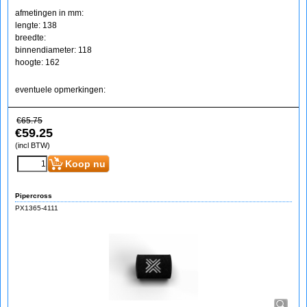
afmetingen in mm:
lengte: 138
breedte:
binnendiameter: 118
hoogte: 162
eventuele opmerkingen:
€
65.75
€
59.25
(incl BTW)
Koop nu
Pipercross
PX1365-4111