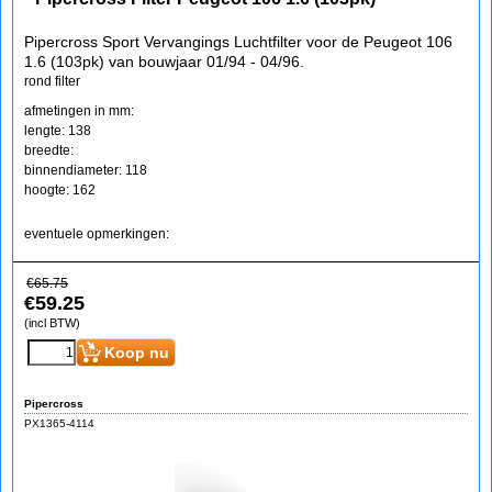
Pipercross Sport Vervangings Luchtfilter voor de Peugeot 106
1.6 (103pk) van bouwjaar 01/94 - 04/96.
rond filter
afmetingen in mm:
lengte: 138
breedte:
binnendiameter: 118
hoogte: 162
eventuele opmerkingen:
€
65.75
€
59.25
(incl BTW)
Koop nu
Pipercross
PX1365-4114