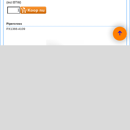
(incl BTW)
Koop nu
Pipercross
PX1366-4109
Pipercross Filter Peugeot 106 1.1 (HFX/HDZ)
Pipercross Sport Vervangings Luchtfilter voor de Peugeot 106
1.1 (HFX/HDZ) van bouwjaar 05/96 -.
rond filter
afmetingen in mm:
lengte: 145
breedte:
binnendiameter: 110