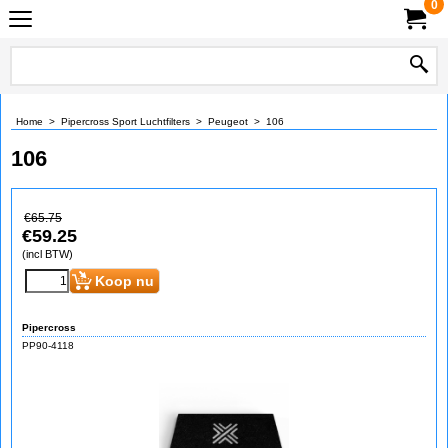
0
Home
>
Pipercross Sport Luchtfilters
>
Peugeot
>
106
106
€
65.75
€
59.25
(incl BTW)
Koop nu
Pipercross
PP90-4118