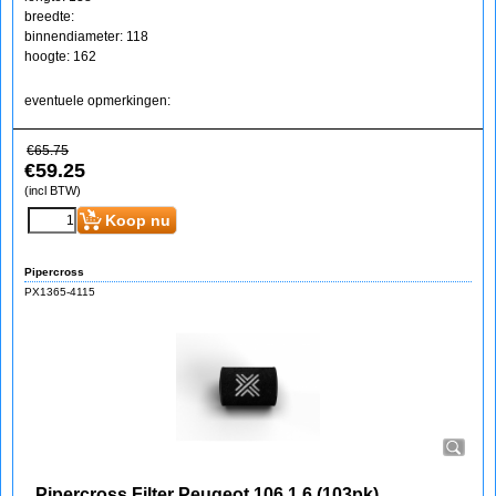
breedte:
binnendiameter: 118
hoogte: 162
eventuele opmerkingen:
€
65.75
€
59.25
(incl BTW)
Koop nu
Pipercross
PX1365-4115
Pipercross Filter Peugeot 106 1.6 (103pk)