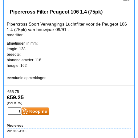
Pipercross Filter Peugeot 106 1.4 (75pk)
Pipercross Sport Vervangings Luchtfilter voor de Peugeot 106
1.4 (75pk) van bouwjaar 09/91 -.
rond filter
afmetingen in mm:
lengte: 138
breedte:
binnendiameter: 118
hoogte: 162
eventuele opmerkingen:
€
65.75
€
59.25
(incl BTW)
Koop nu
Pipercross
PX1365-4110