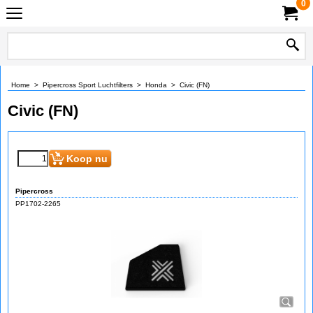
0
Home
>
Pipercross Sport Luchtfilters
>
Honda
>
Civic (FN)
Civic (FN)
Koop nu
Pipercross
PP1702-2265