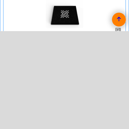
Pipercross Filter Ford Transit 2007 2.2 TDCi
(140pk)
Pipercross Sport Vervangings Luchtfilter voor de Ford Transit
2007 2.2 TDCi (140pk) van bouwjaar 10/11 -.
rechthoekig filter
afmetingen in mm:
lengte: 345
breedte: 300
binnendiameter:
hoogte:
eventuele opmerkingen:
verzendkosten € 8,95
2026 QSP Products by Improve Tuning