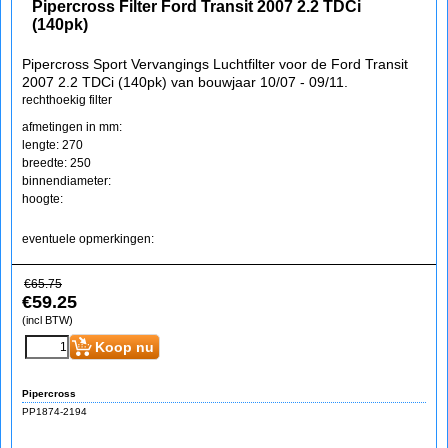
Pipercross Filter Ford Transit 2007 2.2 TDCi
(140pk)
Pipercross Sport Vervangings Luchtfilter voor de Ford Transit
2007 2.2 TDCi (140pk) van bouwjaar 10/07 - 09/11.
rechthoekig filter
afmetingen in mm:
lengte: 270
breedte: 250
binnendiameter:
hoogte:
eventuele opmerkingen:
€
65.75
€
59.25
(incl BTW)
Koop nu
Pipercross
PP1874-2194