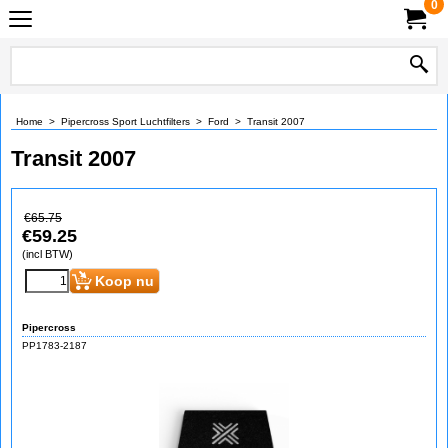
0
Home
>
Pipercross Sport Luchtfilters
>
Ford
>
Transit 2007
Transit 2007
€
65.75
€
59.25
(incl BTW)
Koop nu
Pipercross
PP1783-2187