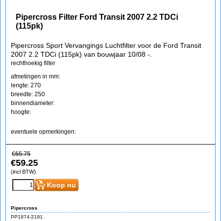
Pipercross Filter Ford Transit 2007 2.2 TDCi
(115pk)
Pipercross Sport Vervangings Luchtfilter voor de Ford Transit
2007 2.2 TDCi (115pk) van bouwjaar 10/08 -.
rechthoekig filter
afmetingen in mm:
lengte: 270
breedte: 250
binnendiameter:
hoogte:
eventuele opmerkingen:
€
65.75
€
59.25
(incl BTW)
Koop nu
Pipercross
PP1874-2191