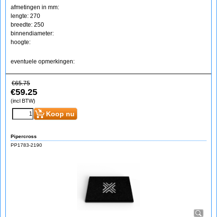
afmetingen in mm:
lengte: 270
breedte: 250
binnendiameter:
hoogte:
eventuele opmerkingen:
€
65.75
€
59.25
(incl BTW)
Koop nu
Pipercross
PP1783-2190