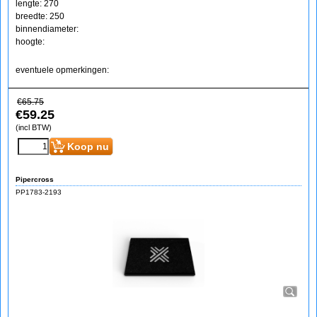
lengte: 270
breedte: 250
binnendiameter:
hoogte:
eventuele opmerkingen:
€
65.75
€
59.25
(incl BTW)
Koop nu
Pipercross
PP1783-2193