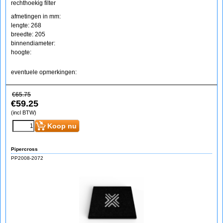
rechthoekig filter
afmetingen in mm:
lengte: 268
breedte: 205
binnendiameter:
hoogte:
eventuele opmerkingen:
€
65.75
€
59.25
(incl BTW)
Koop nu
Pipercross
PP2008-2072