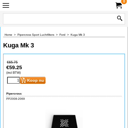
0
Home
>
Pipercross Sport Luchtfilters
>
Ford
>
Kuga Mk 3
Kuga Mk 3
€
65.75
€
59.25
(incl BTW)
Koop nu
Pipercross
PP2008-2069