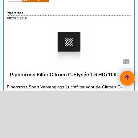
Pipercross
PP2075-1218
Pipercross Filter Citroen C-Elysée 1.6 HDi 100
Pipercross Sport Vervangings Luchtfilter voor de Citroen C-
Elysée 1.6 HDi 100 van bouwjaar 11/14 -.
rechthoekig filter
afmetingen in mm:
lengte: 240
breedte: 204
binnendiameter:
hoogte: