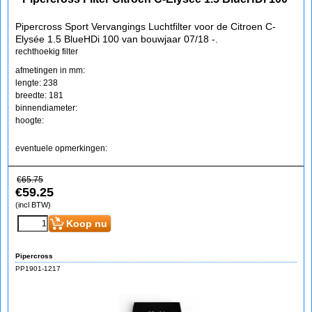
Pipercross Sport Vervangings Luchtfilter voor de Citroen C-
Elysée 1.5 BlueHDi 100 van bouwjaar 07/18 -.
rechthoekig filter
afmetingen in mm:
lengte: 238
breedte: 181
binnendiameter:
hoogte:
eventuele opmerkingen:
€
65.75
€
59.25
(incl BTW)
Koop nu
Pipercross
PP1901-1217