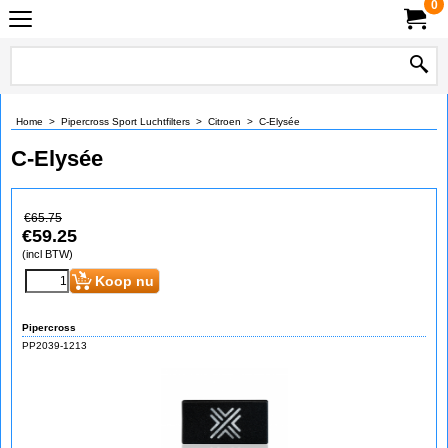
0
Home
>
Pipercross Sport Luchtfilters
>
Citroen
>
C-Elysée
C-Elysée
€
65.75
€
59.25
(incl BTW)
Koop nu
Pipercross
PP2039-1213