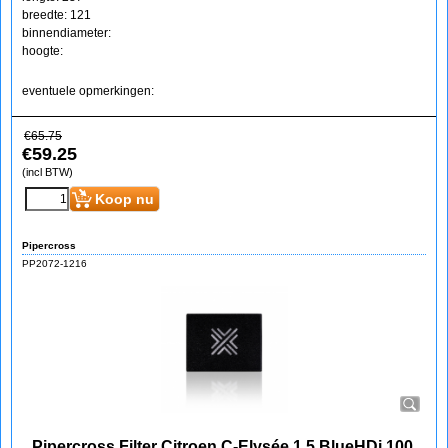
breedte: 121
binnendiameter:
hoogte:
eventuele opmerkingen:
€
65.75
€
59.25
(incl BTW)
Koop nu
Pipercross
PP2072-1216
Pipercross Filter Citroen C-Elysée 1.5 BlueHDi 100