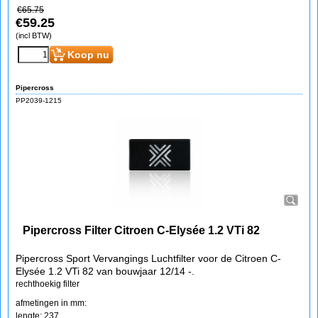
€
65.75
€
59.25
(incl BTW)
Koop nu
Pipercross
PP2039-1215
Pipercross Filter Citroen C-Elysée 1.2 VTi 82
Pipercross Sport Vervangings Luchtfilter voor de Citroen C-
Elysée 1.2 VTi 82 van bouwjaar 12/14 -.
rechthoekig filter
afmetingen in mm:
lengte: 237