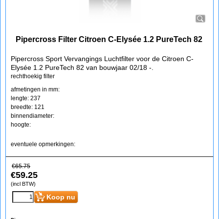
Pipercross Filter Citroen C-Elysée 1.2 PureTech 82
Pipercross Sport Vervangings Luchtfilter voor de Citroen C-
Elysée 1.2 PureTech 82 van bouwjaar 02/18 -.
rechthoekig filter
afmetingen in mm:
lengte: 237
breedte: 121
binnendiameter:
hoogte:
eventuele opmerkingen:
€
65.75
€
59.25
(incl BTW)
Koop nu