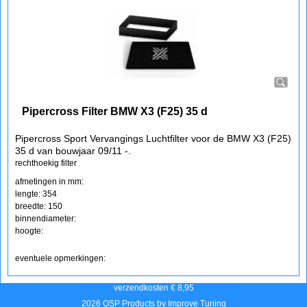
€
87.75
€
79.05
(incl BTW)
Koop nu
Pipercross
PP1930-1016
Pipercross Filter BMW X3 (F25) 35 d
Pipercross Sport Vervangings Luchtfilter voor de BMW X3 (F25)
35 d van bouwjaar 09/11 -.
rechthoekig filter
afmetingen in mm:
lengte: 354