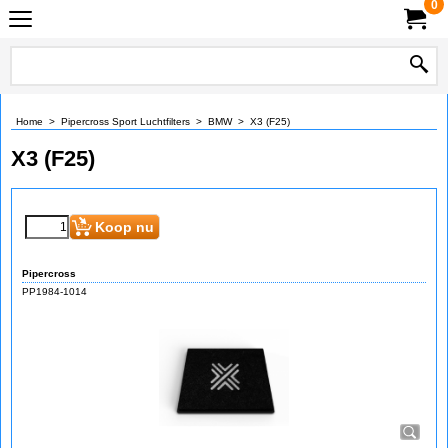
0
Home
>
Pipercross Sport Luchtfilters
>
BMW
>
X3 (F25)
X3 (F25)
€
65.75
€
59.25
(incl BTW)
Koop nu
Pipercross
PP1984-1014