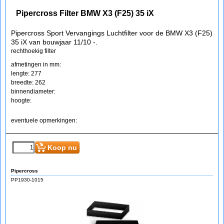
Pipercross Filter BMW X3 (F25) 35 iX
Pipercross Sport Vervangings Luchtfilter voor de BMW X3 (F25)
35 iX van bouwjaar 11/10 -.
rechthoekig filter
afmetingen in mm:
lengte: 277
breedte: 262
binnendiameter:
hoogte:
eventuele opmerkingen:
€
87.75
€
79.05
(incl BTW)
Koop nu