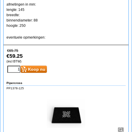
afmetingen in mm:
lengte: 145
breedte:
binnendiameter: 88
hoogte: 250
eventuele opmerkingen:
€
65.75
€
59.25
(incl BTW)
Koop nu
Pipercross
PP1378-125