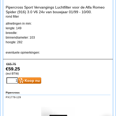
Pipercross Sport Vervangings Luchtfilter voor de Alfa Romeo
Spider (916) 3.0 V6 24v van bouwjaar 01/99 - 10/00.
rond filter
afmetingen in mm:
lengte: 149
breedte:
binnendiameter: 103
hoogte: 282
eventuele opmerkingen:
€
65.75
€
59.25
(incl BTW)
Koop nu
Pipercross
PX1778-129