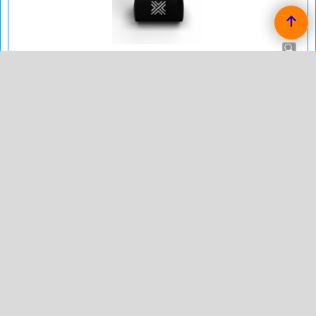
Pipercross Filter Alfa Romeo Spider (916) 3.0 V6
24v
Pipercross Sport Vervangings Luchtfilter voor de Alfa Romeo
Spider (916) 3.0 V6 24v van bouwjaar 04/03 - 12/04.
rond filter
afmetingen in mm:
lengte: 149
breedte:
binnendiameter: 103
hoogte: 282
eventuele opmerkingen:
verzendkosten € 8,95
2026 QSP Products by Improve Tuning
sinds 1998