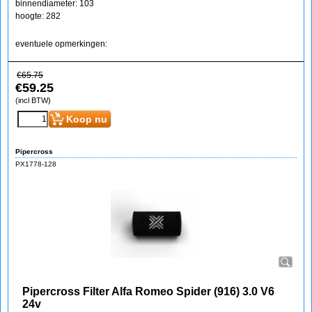
binnendiameter: 103
hoogte: 282
eventuele opmerkingen:
€
65.75
€
59.25
(incl BTW)
Koop nu
Pipercross
PX1778-128
Pipercross Filter Alfa Romeo Spider (916) 3.0 V6
24v