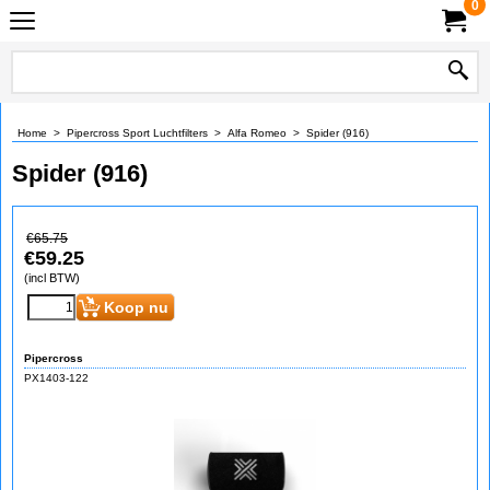
0
Home
>
Pipercross Sport Luchtfilters
>
Alfa Romeo
>
Spider (916)
Spider (916)
€
65.75
€
59.25
(incl BTW)
Koop nu
Pipercross
PX1403-122