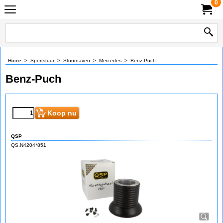
0
Home
>
Sportstuur
>
Stuurnaven
>
Mercedes
>
Benz-Puch
Benz-Puch
Koop nu
QSP
QS.N4204*851