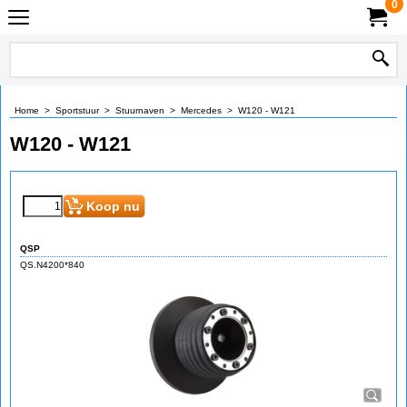
0
Home
>
Sportstuur
>
Stuurnaven
>
Mercedes
>
W120 - W121
W120 - W121
Koop nu
QSP
QS.N4200*840