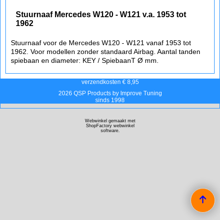
Stuurnaaf Mercedes W120 - W121 v.a. 1953 tot
1962
Stuurnaaf voor de Mercedes W120 - W121 vanaf 1953 tot
1962. Voor modellen zonder standaard Airbag. Aantal tanden
spiebaan en diameter: KEY / SpiebaanT Ø mm.
verzendkosten € 8,95
2026 QSP Products by Improve Tuning
sinds 1998
Webwinkel gemaakt met
ShopFactory webwinkel
software.