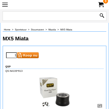
0
Home
>
Sportstuur
>
Stuurnaven
>
Mazda
>
MX5 Miata
MX5 Miata
Koop nu
QSP
QS.N4106*813