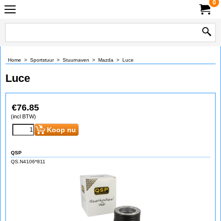
0
Home
>
Sportstuur
>
Stuurnaven
>
Mazda
>
Luce
Luce
€
76.85
(incl BTW)
Koop nu
QSP
QS.N4106*811