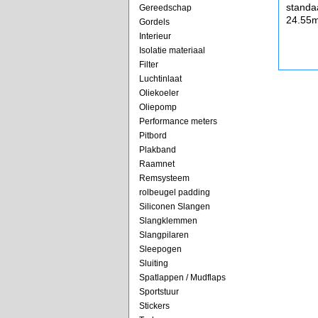
standa
Gereedschap
24.55
Gordels
Interieur
Isolatie materiaal
Filter
Luchtinlaat
Oliekoeler
Oliepomp
Performance meters
Pitbord
Plakband
Raamnet
Remsysteem
rolbeugel padding
Siliconen Slangen
Slangklemmen
Slangpilaren
Sleepogen
Sluiting
Spatlappen / Mudflaps
Sportstuur
Stickers