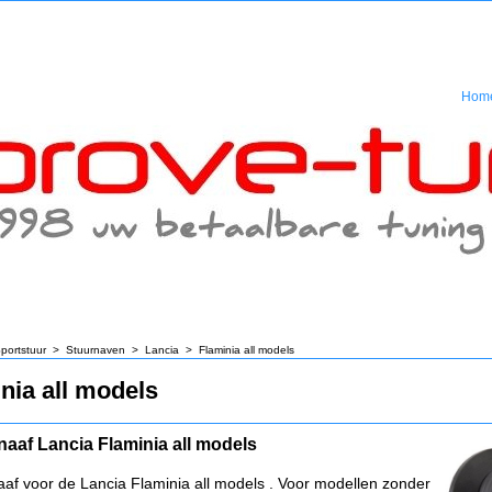
Hom
portstuur
>
Stuurnaven
>
Lancia
>
Flaminia all models
nia all models
naaf Lancia Flaminia all models
aaf voor de Lancia Flaminia all models . Voor modellen zonder