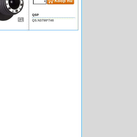
Koop nu
QSP
QS.N3798*746