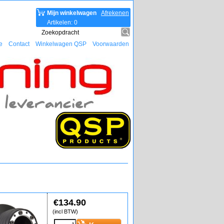
Mijn winkelwagen
Afrekenen
Artikelen
:
0
e
Contact
Winkelwagen QSP
Voorwaarden
€
134.90
(incl BTW)