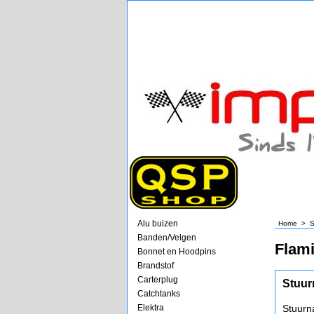
Alu buizen
Home
>
S
Banden/Velgen
Flami
Bonnet en Hoodpins
Brandstof
Carterplug
Stuur
Catchtanks
Elektra
Stuurn