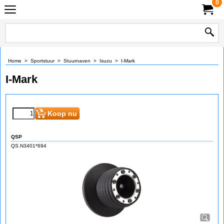
0
Home
>
Sportstuur
>
Stuurnaven
>
Isuzu
>
I-Mark
I-Mark
Koop nu
QSP
QS.N3401*694