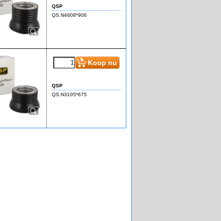
QSP
QS.N4608*906
Koop nu
QSP
QS.N3105*675