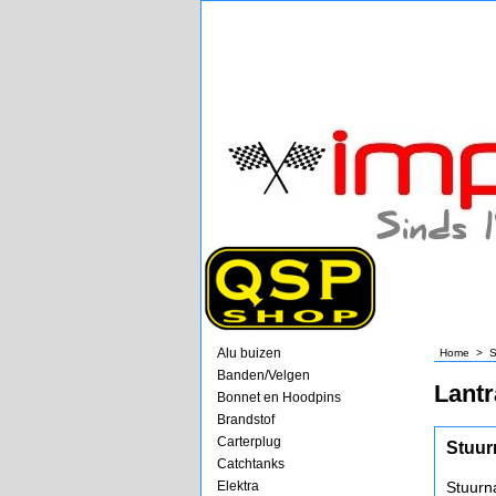
Alu buizen
Home
>
S
Banden/Velgen
Lantr
Bonnet en Hoodpins
Brandstof
Carterplug
Stuur
Catchtanks
Elektra
Stuurn