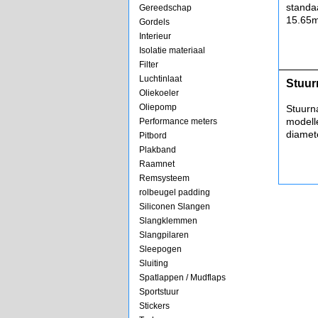
standa
Gereedschap
15.65
Gordels
Interieur
Isolatie materiaal
Filter
Luchtinlaat
Stuur
Oliekoeler
Oliepomp
Stuurn
modell
Performance meters
diamet
Pitbord
Plakband
Raamnet
Remsysteem
rolbeugel padding
Siliconen Slangen
Slangklemmen
Slangpilaren
Sleepogen
Sluiting
Spatlappen / Mudflaps
Sportstuur
Stickers