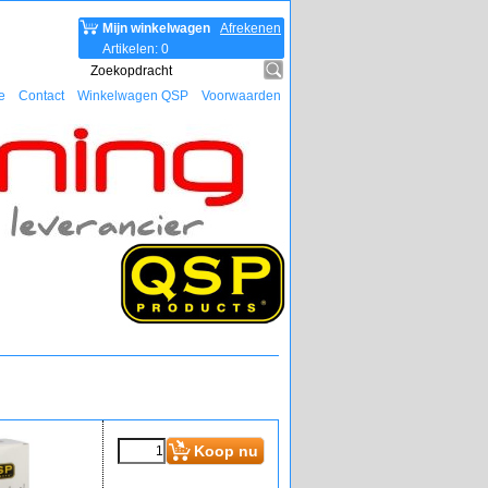
Mijn winkelwagen
Afrekenen
Artikelen
:
0
e
Contact
Winkelwagen QSP
Voorwaarden
Koop nu