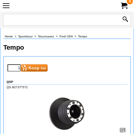
0
Home
>
Sportstuur
>
Stuurnaven
>
Ford USA
>
Tempo
Tempo
Koop nu
QSP
QS.N2737*572