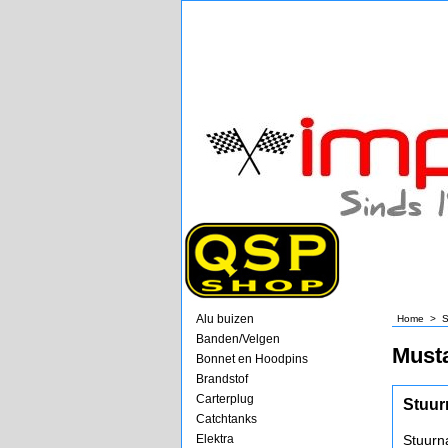
Alu buizen
Home
>
S
Banden/Velgen
Must
Bonnet en Hoodpins
Brandstof
Carterplug
Stuur
Catchtanks
Elektra
Stuurn