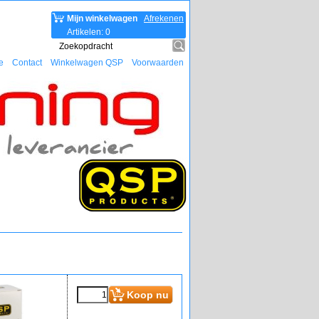
Mijn winkelwagen
Afrekenen
Artikelen
:
0
e
Contact
Winkelwagen QSP
Voorwaarden
€
134.90
(incl BTW)