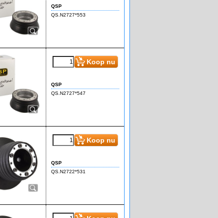
Koop nu
QSP
QS.N2727*553
€
134.90
(incl BTW)
Koop nu
QSP
QS.N2727*547
€
86.50
(incl BTW)
Koop nu
QSP
QS.N2722*531
€
86.50