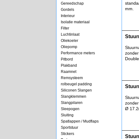
standa
Gereedschap
mm.
Gordels
Interieur
Isolatie materiaal
Filter
Luchtinlaat
Stuur
Oliekoeler
Oliepomp
Stuurn
zonder
Performance meters
Doubl
Pitbord
Plakband
Raamnet
Remsysteem
rolbeugel padding
Stuur
Siliconen Slangen
Slangklemmen
Stuurn
Slangpilaren
zonder
Ø 17.
Sleepogen
Sluiting
Spatlappen / Mudflaps
Sportstuur
Stickers
Stuur