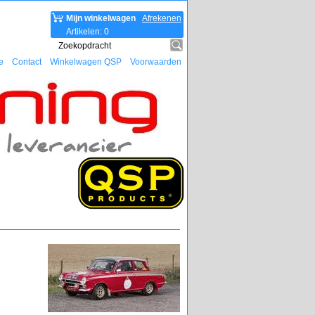
Mijn winkelwagen
Afrekenen
Artikelen
:
0
e
Contact
Winkelwagen QSP
Voorwaarden