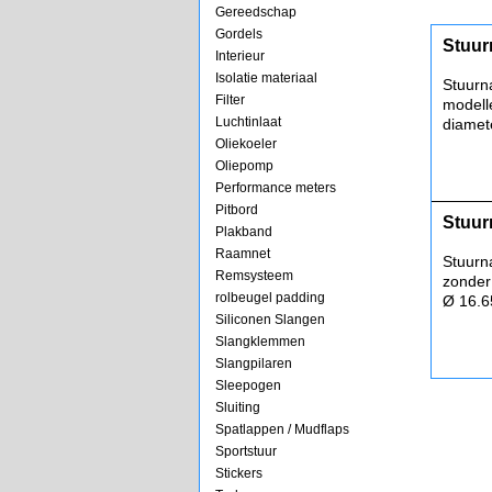
Gereedschap
Gordels
Stuur
Interieur
Isolatie materiaal
Stuurn
Filter
modell
Luchtinlaat
diamet
Oliekoeler
Oliepomp
Performance meters
Pitbord
Stuur
Plakband
Raamnet
Stuurn
Remsysteem
zonder
rolbeugel padding
Ø 16.
Siliconen Slangen
Slangklemmen
Slangpilaren
Sleepogen
Sluiting
Spatlappen / Mudflaps
Sportstuur
Stickers