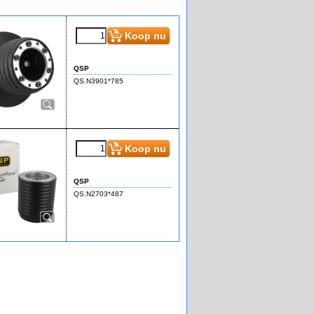
Koop nu
QSP
QS.N3901*785
Koop nu
QSP
QS.N2703*487