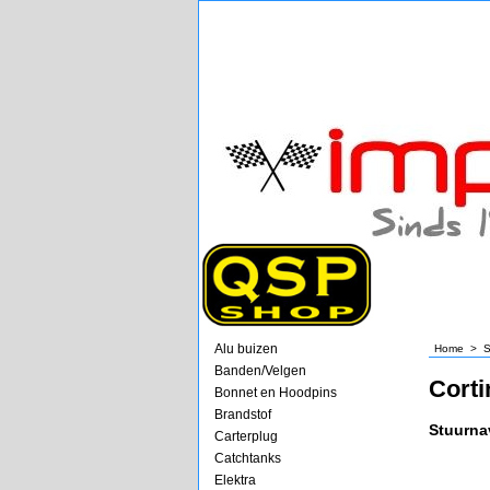
Alu buizen
Home
>
S
Banden/Velgen
Corti
Bonnet en Hoodpins
Brandstof
Stuurna
Carterplug
Catchtanks
Elektra