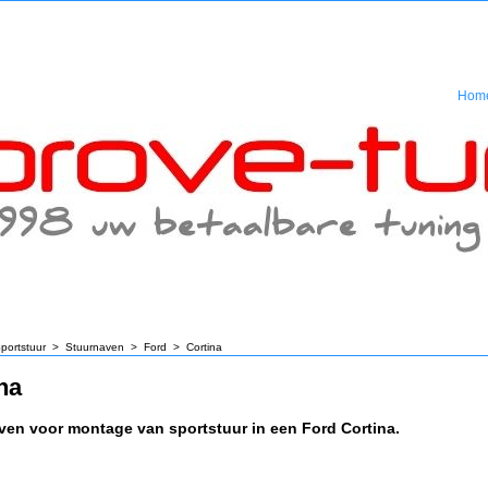
Hom
portstuur
>
Stuurnaven
>
Ford
>
Cortina
na
ven voor montage van sportstuur in een Ford Cortina.