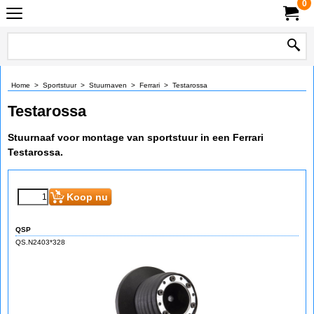
0
Home
>
Sportstuur
>
Stuurnaven
>
Ferrari
>
Testarossa
Testarossa
Stuurnaaf voor montage van sportstuur in een Ferrari
Testarossa.
Koop nu
QSP
QS.N2403*328