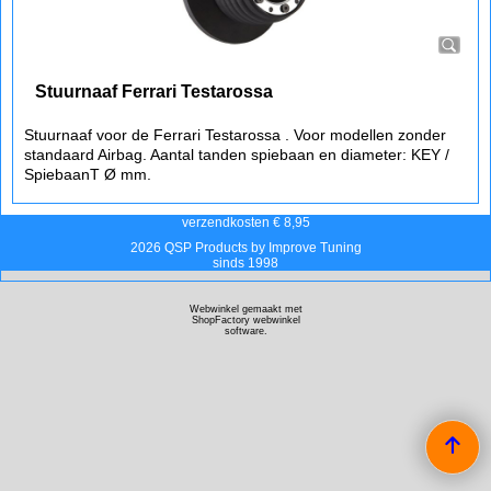
Stuurnaaf Ferrari Testarossa
Stuurnaaf voor de Ferrari Testarossa . Voor modellen zonder
standaard Airbag. Aantal tanden spiebaan en diameter: KEY /
SpiebaanT Ø mm.
verzendkosten € 8,95
2026 QSP Products by Improve Tuning
sinds 1998
Webwinkel gemaakt met
ShopFactory webwinkel
software.