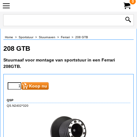
0
Home
>
Sportstuur
>
Stuurnaven
>
Ferrari
>
208 GTB
208 GTB
Stuurnaaf voor montage van sportstuur in een Ferrari
208GTB.
Koop nu
QSP
QS.N2402*320