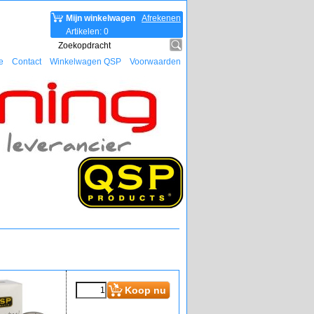
Mijn winkelwagen
Afrekenen
Artikelen
:
0
e
Contact
Winkelwagen QSP
Voorwaarden
Koop nu