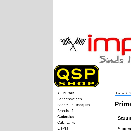
Alu buizen
Home
>
S
Banden/Velgen
Prim
Bonnet en Hoodpins
Brandstof
Carterplug
Stuur
Catchtanks
Elektra
Stuurn