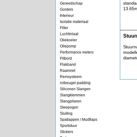
standa
Gereedschap
13.65
Gordels
Interieur
Isolatie materiaal
Filter
Luchtinlaat
Stuur
Oliekoeler
Oliepomp
Stuurn
modell
Performance meters
diamet
Pitbord
Plakband
Raamnet
Remsysteem
rolbeugel padding
Siliconen Slangen
Slangklemmen
Slangpilaren
Sleepogen
Sluiting
Spatlappen / Mudflaps
Sportstuur
Stickers