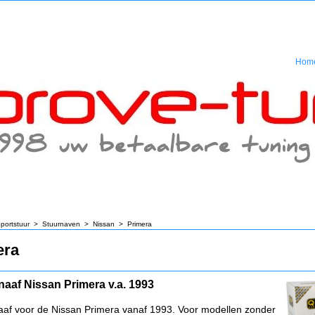
Hom
portstuur
>
Stuurnaven
>
Nissan
>
Primera
era
naaf Nissan Primera v.a. 1993
aaf voor de Nissan Primera vanaf 1993. Voor modellen zonder