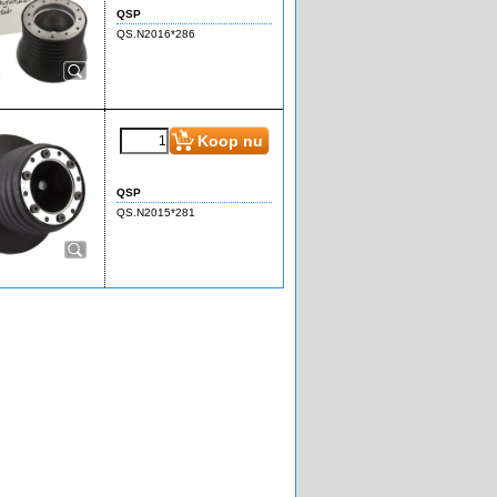
QSP
QS.N2016*286
Koop nu
QSP
QS.N2015*281