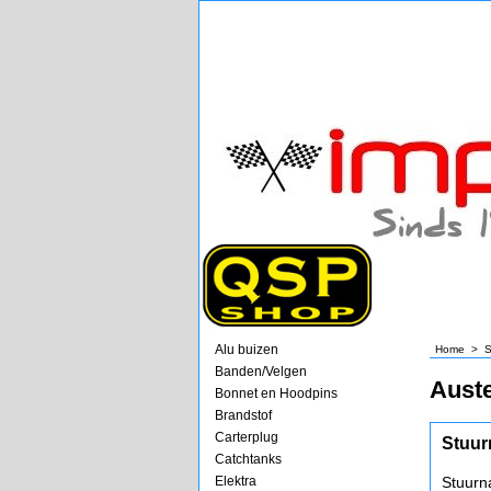
Alu buizen
Home
>
S
Banden/Velgen
Aust
Bonnet en Hoodpins
Brandstof
Carterplug
Stuur
Catchtanks
Elektra
Stuurn