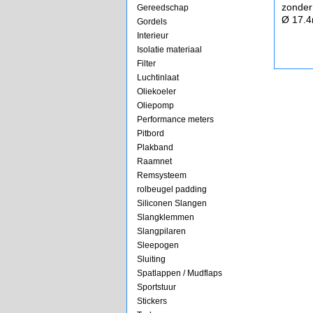
zonder
Gereedschap
Ø 17.
Gordels
Interieur
Isolatie materiaal
Filter
Luchtinlaat
Oliekoeler
Oliepomp
Performance meters
Pitbord
Plakband
Raamnet
Remsysteem
rolbeugel padding
Siliconen Slangen
Slangklemmen
Slangpilaren
Sleepogen
Sluiting
Spatlappen / Mudflaps
Sportstuur
Stickers