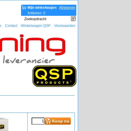
Mijn winkelwagen
Afrekenen
Artikelen
:
0
e
Contact
Winkelwagen QSP
Voorwaarden
Koop nu