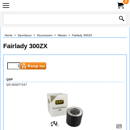
0
Home
>
Sportstuur
>
Stuurnaven
>
Nissan
>
Fairlady 300ZX
Fairlady 300ZX
Koop nu
QSP
QS.N2007*247