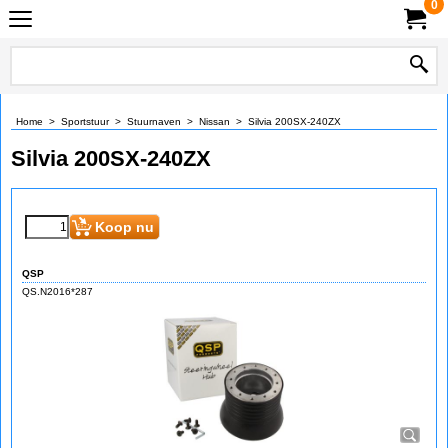
0
Home
>
Sportstuur
>
Stuurnaven
>
Nissan
>
Silvia 200SX-240ZX
Silvia 200SX-240ZX
€
76.85
(incl BTW)
Koop nu
QSP
QS.N2016*287