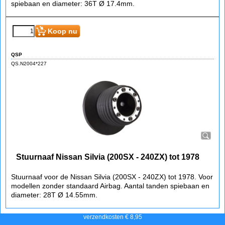
Stuurnaaf Nissan Silvia (200SX - 240ZX) v.a. 1979
tot 1986
Stuurnaaf voor de Nissan Silvia (200SX - 240ZX) vanaf 1979 tot
1986. Voor modellen zonder standaard Airbag. Aantal tanden
spiebaan en diameter: 36T Ø 17.4mm.
€
134.90
(incl BTW)
Koop nu
QSP
QS.N2004*227