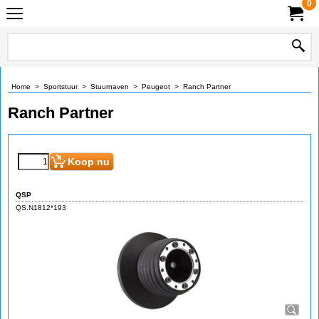
0
Home
>
Sportstuur
>
Stuurnaven
>
Peugeot
>
Ranch Partner
Ranch Partner
Koop nu
QSP
QS.N1812*193