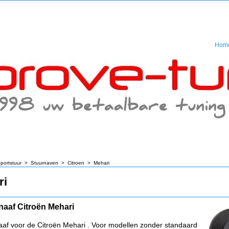
Hom
portstuur
>
Stuurnaven
>
Citroen
>
Mehari
ri
naaf Citroën Mehari
aaf voor de Citroën Mehari . Voor modellen zonder standaard