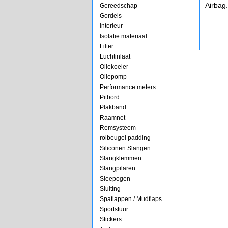
Airbag
Gereedschap
Gordels
Interieur
Isolatie materiaal
Filter
Luchtinlaat
Oliekoeler
Oliepomp
Performance meters
Pitbord
Plakband
Raamnet
Remsysteem
rolbeugel padding
Siliconen Slangen
Slangklemmen
Slangpilaren
Sleepogen
Sluiting
Spatlappen / Mudflaps
Sportstuur
Stickers