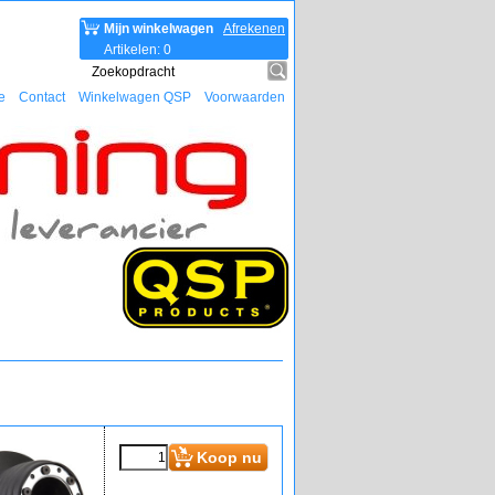
Mijn winkelwagen
Afrekenen
Artikelen
:
0
e
Contact
Winkelwagen QSP
Voorwaarden
Koop nu