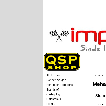
Alu buizen
Home
>
S
Banden/Velgen
Meha
Bonnet en Hoodpins
Brandstof
Carterplug
Stuur
Catchtanks
Elektra
Stuurn