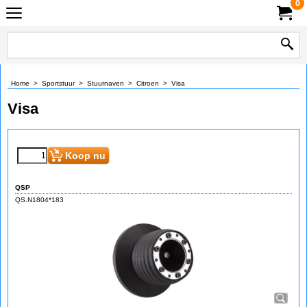
0
Home
>
Sportstuur
>
Stuurnaven
>
Citroen
>
Visa
Visa
Koop nu
QSP
QS.N1804*183