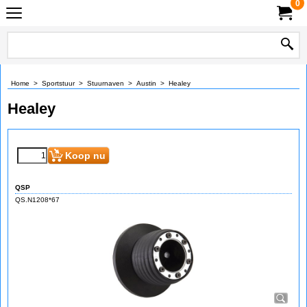
0
Home
>
Sportstuur
>
Stuurnaven
>
Austin
>
Healey
Healey
Koop nu
QSP
QS.N1208*67