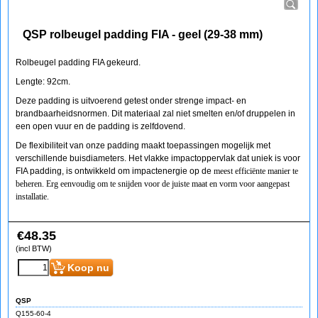
QSP rolbeugel padding FIA - geel (29-38 mm)
Rolbeugel padding FIA gekeurd.
Lengte: 92cm.
Deze padding is uitvoerend getest onder strenge impact- en
brandbaarheidsnormen. Dit materiaal zal niet smelten en/of druppelen in
een open vuur en de padding is zelfdovend.
De flexibiliteit van onze padding maakt toepassingen mogelijk met
verschillende buisdiameters. Het vlakke impactoppervlak dat uniek is voor
FIA padding, is ontwikkeld om impactenergie op de
meest efficiënte manier te
beheren. Erg eenvoudig om te snijden voor de juiste maat en vorm voor aangepast
installatie.
€
48.35
(incl BTW)
Koop nu
QSP
Q155-60-4