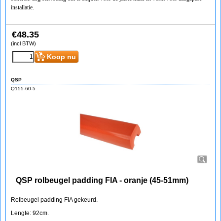
installatie.
€
48.35
(incl BTW)
Koop nu
QSP
Q155-60-5
QSP rolbeugel padding FIA - oranje (45-51mm)
Rolbeugel padding FIA gekeurd.
Lengte: 92cm.