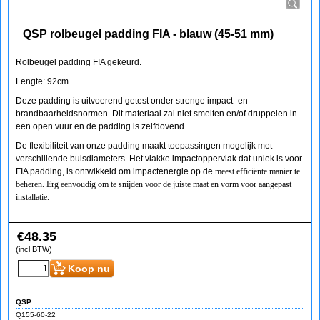
QSP rolbeugel padding FIA - blauw (45-51 mm)
Rolbeugel padding FIA gekeurd.
Lengte: 92cm.
Deze padding is uitvoerend getest onder strenge impact- en
brandbaarheidsnormen. Dit materiaal zal niet smelten en/of druppelen in
een open vuur en de padding is zelfdovend.
De flexibiliteit van onze padding maakt toepassingen mogelijk met
verschillende buisdiameters. Het vlakke impactoppervlak dat uniek is voor
FIA padding, is ontwikkeld om impactenergie op de
meest efficiënte manier te
beheren. Erg eenvoudig om te snijden voor de juiste maat en vorm voor aangepast
installatie.
€
48.35
(incl BTW)
Koop nu
QSP
Q155-60-22