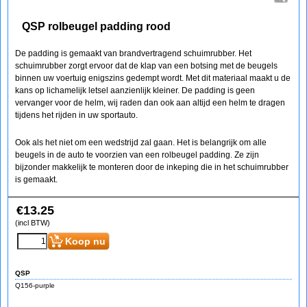
QSP rolbeugel padding rood
De padding is gemaakt van brandvertragend schuimrubber. Het
schuimrubber zorgt ervoor dat de klap van een botsing met de beugels
binnen uw voertuig enigszins gedempt wordt. Met dit materiaal maakt u de
kans op lichamelijk letsel aanzienlijk kleiner. De padding is geen
vervanger voor de helm, wij raden dan ook aan altijd een helm te dragen
tijdens het rijden in uw sportauto.
Ook als het niet om een wedstrijd zal gaan. Het is belangrijk om alle
beugels in de auto te voorzien van een rolbeugel padding. Ze zijn
bijzonder makkelijk te monteren door de inkeping die in het schuimrubber
is gemaakt.
€
13.25
(incl BTW)
Koop nu
QSP
Q156-purple