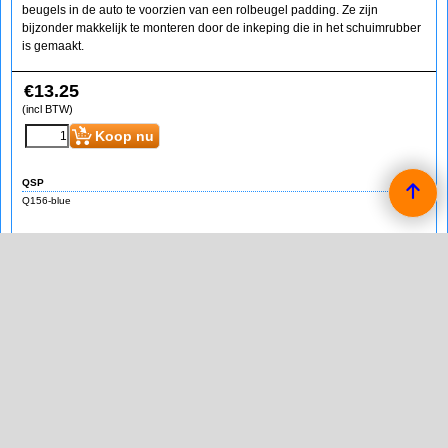
beugels in de auto te voorzien van een rolbeugel padding. Ze zijn
bijzonder makkelijk te monteren door de inkeping die in het schuimrubber
is gemaakt.
€
13.25
(incl BTW)
Koop nu
QSP
Q156-blue
QSP rolbeugel padding blauw
De padding is gemaakt van brandvertragend schuimrubber. Het
schuimrubber zorgt ervoor dat de klap van een botsing met de beugels