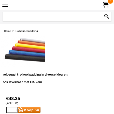
0
Home
>
Rolbeugel padding
rolbeugel / rolkooi padding in diverse kleuren.
ook leverbaar met FIA keur.
€
48.35
(incl BTW)
Koop nu