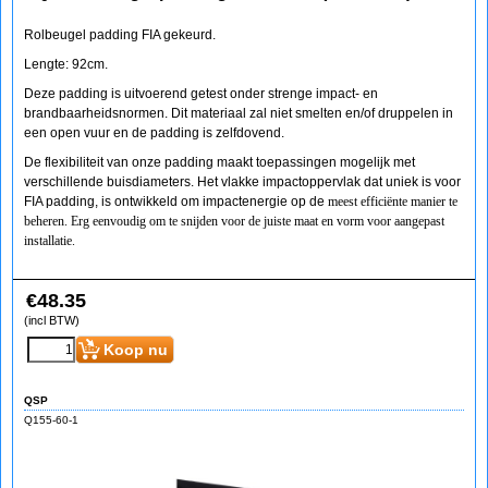
Rolbeugel padding FIA gekeurd.
Lengte: 92cm.
Deze padding is uitvoerend getest onder strenge impact- en
brandbaarheidsnormen. Dit materiaal zal niet smelten en/of druppelen in
een open vuur en de padding is zelfdovend.
De flexibiliteit van onze padding maakt toepassingen mogelijk met
verschillende buisdiameters. Het vlakke impactoppervlak dat uniek is voor
FIA padding, is ontwikkeld om impactenergie op de
meest efficiënte manier te
beheren. Erg eenvoudig om te snijden voor de juiste maat en vorm voor aangepast
installatie.
€
48.35
(incl BTW)
Koop nu
QSP
Q155-60-1