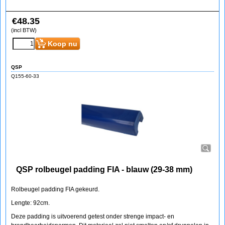
€
48.35
(incl BTW)
Koop nu
QSP
Q155-60-33
QSP rolbeugel padding FIA - blauw (29-38 mm)
Rolbeugel padding FIA gekeurd.
Lengte: 92cm.
Deze padding is uitvoerend getest onder strenge impact- en