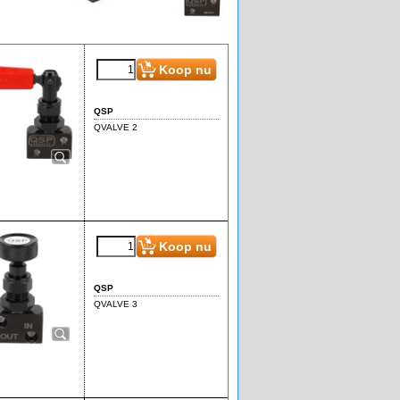
€
80.95
€
72.85
(incl BTW)
Koop nu
QSP
QVALVE 2
€
67.50
(incl BTW)
Koop nu
QSP
QVALVE 3