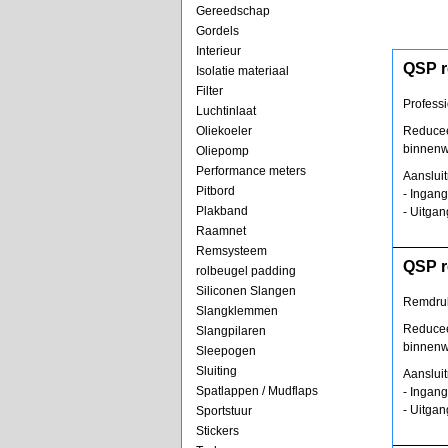
Gereedschap
Gordels
Interieur
QSP r
Isolatie materiaal
Filter
Profess
Luchtinlaat
Oliekoeler
Reduceer
binnen
Oliepomp
Performance meters
Aanslui
Pitbord
- Ingang
Plakband
- Uitgan
Raamnet
Remsysteem
QSP r
rolbeugel padding
Siliconen Slangen
Remdruk
Slangklemmen
Reduceer
Slangpilaren
binnen
Sleepogen
Sluiting
Aanslui
Spatlappen / Mudflaps
- Ingang
- Uitgan
Sportstuur
Stickers