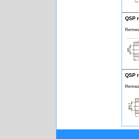
QSP r
Remwar
QSP r
Remwar