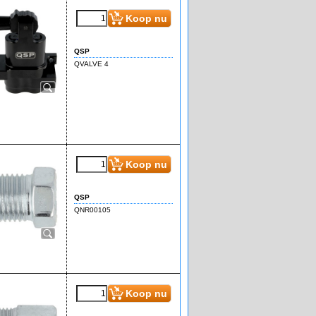
€
279.95
(incl BTW)
Koop nu
QSP
QVALVE 4
€
2.85
(incl BTW)
Koop nu
QSP
QNR00105
€
2.85
(incl BTW)