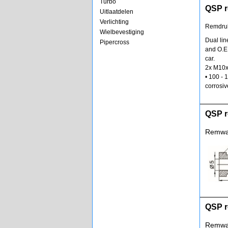
Turbo
QSP r
Uitlaatdelen
Verlichting
Remdruk
Wielbevestiging
Dual lin
Pipercross
and O.E 
car.
2x M10x1
• 100 - 
corrosiv
QSP r
Remwar
QSP r
Remwar