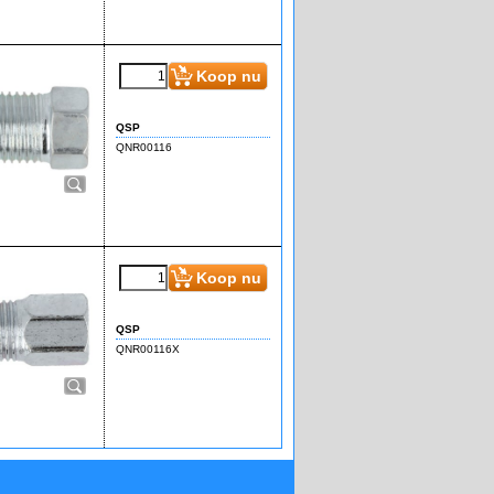
€
2.85
(incl BTW)
Koop nu
QSP
QNR00116
€
2.85
(incl BTW)
Koop nu
QSP
QNR00116X