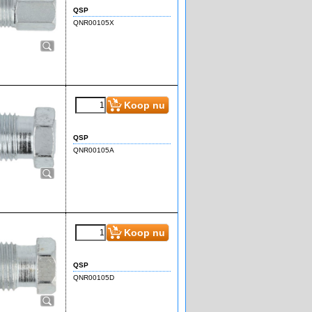
Koop nu
QSP
QNR00105X
€
2.85
(incl BTW)
Koop nu
QSP
QNR00105A
€
2.85
(incl BTW)
Koop nu
QSP
QNR00105D