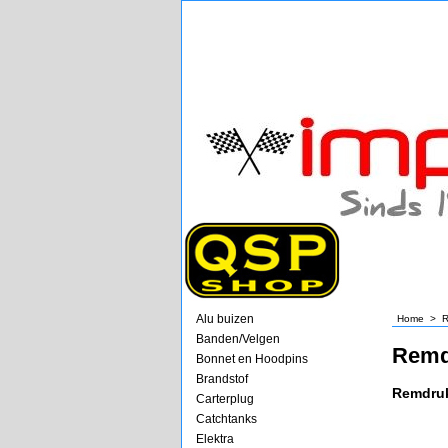
Alu buizen
Home
>
R
Banden/Velgen
Remd
Bonnet en Hoodpins
Brandstof
Remdruk
Carterplug
Catchtanks
Elektra