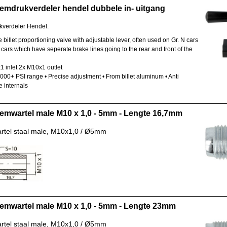
emdrukverdeler hendel dubbele in- uitgang
verdeler Hendel.
e billet proportioning valve with adjustable lever, often used on Gr. N cars
cars which have seperate brake lines going to the rear and front of the
 inlet 2x M10x1 outlet
1000+ PSI range • Precise adjustment • From billet aluminum • Anti
e internals
emwartel male M10 x 1,0 - 5mm - Lengte 16,7mm
tel staal male, M10x1,0 / Ø5mm
emwartel male M10 x 1,0 - 5mm - Lengte 23mm
tel staal male, M10x1,0 / Ø5mm