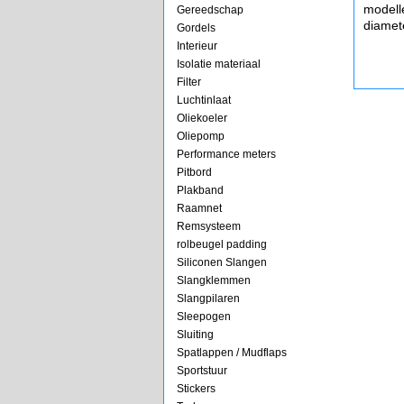
modell
Gereedschap
diamet
Gordels
Interieur
Isolatie materiaal
Filter
Luchtinlaat
Oliekoeler
Oliepomp
Performance meters
Pitbord
Plakband
Raamnet
Remsysteem
rolbeugel padding
Siliconen Slangen
Slangklemmen
Slangpilaren
Sleepogen
Sluiting
Spatlappen / Mudflaps
Sportstuur
Stickers