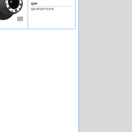
QSP
QS.N7207*1379