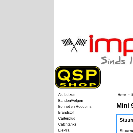
Alu buizen
Home
>
S
Banden/Velgen
Mini 
Bonnet en Hoodpins
Brandstof
Carterplug
Stuur
Catchtanks
Elektra
Stuurn