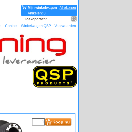
Mijn winkelwagen
Afrekenen
Artikelen
:
0
e
Contact
Winkelwagen QSP
Voorwaarden
Koop nu