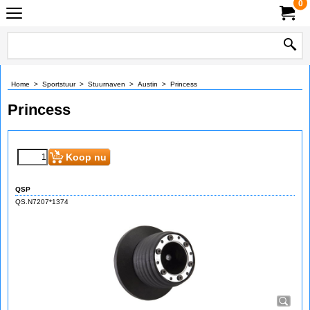
0
Home
>
Sportstuur
>
Stuurnaven
>
Austin
>
Princess
Princess
Koop nu
QSP
QS.N7207*1374