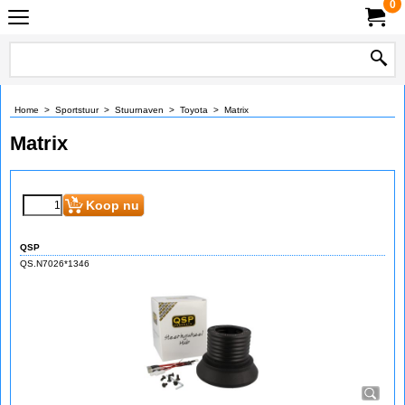
0
Home
>
Sportstuur
>
Stuurnaven
>
Toyota
>
Matrix
Matrix
Koop nu
QSP
QS.N7026*1346