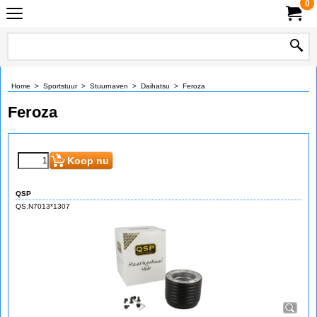
0
Home
>
Sportstuur
>
Stuurnaven
>
Daihatsu
>
Feroza
Feroza
Koop nu
QSP
QS.N7013*1307