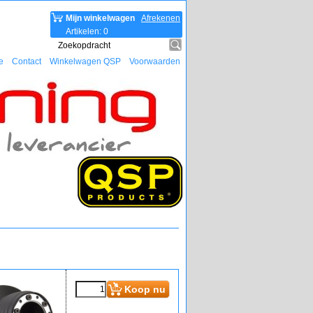
Mijn winkelwagen
Afrekenen
Artikelen
:
0
e
Contact
Winkelwagen QSP
Voorwaarden
Koop nu