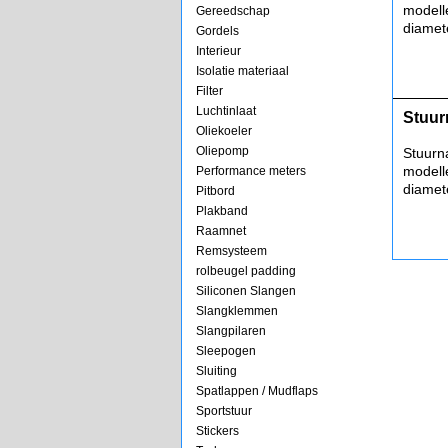
modell
Gereedschap
diamet
Gordels
Interieur
Isolatie materiaal
Filter
Luchtinlaat
Stuur
Oliekoeler
Oliepomp
Stuurn
modell
Performance meters
diamet
Pitbord
Plakband
Raamnet
Remsysteem
rolbeugel padding
Siliconen Slangen
Slangklemmen
Slangpilaren
Sleepogen
Sluiting
Spatlappen / Mudflaps
Sportstuur
Stickers