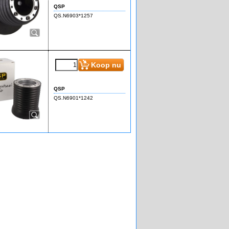
QSP
QS.N6903*1257
Koop nu
QSP
QS.N6901*1242