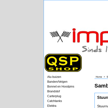
Alu buizen
Home
>
S
Banden/Velgen
Sam
Bonnet en Hoodpins
Brandstof
Carterplug
Stuur
Catchtanks
Elektra
Stuurn