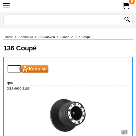
0
Home
>
Sportstuur
>
Stuurnaven
>
Skoda
>
136 Coupé
136 Coupé
Koop nu
QSP
QS.N6605*1183