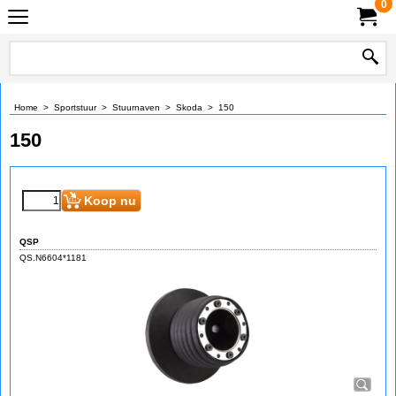
0
Home
>
Sportstuur
>
Stuurnaven
>
Skoda
>
150
150
Koop nu
QSP
QS.N6604*1181