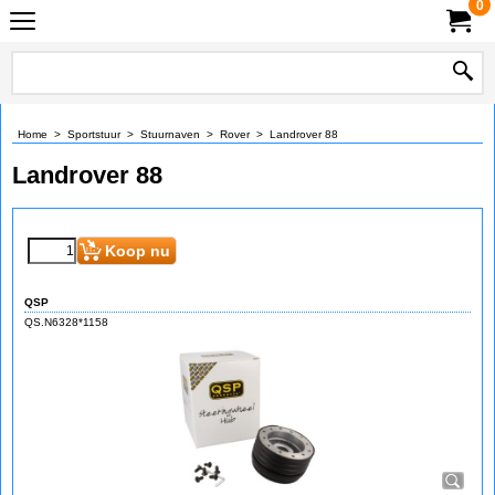
0
Home
>
Sportstuur
>
Stuurnaven
>
Rover
>
Landrover 88
Landrover 88
Koop nu
QSP
QS.N6328*1158