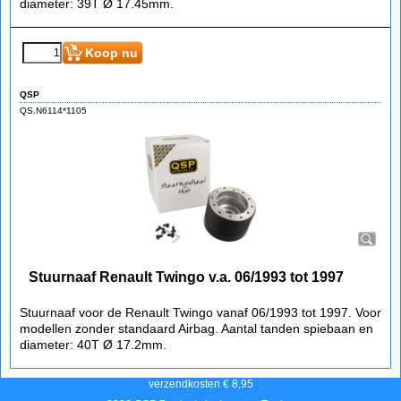
Stuurnaaf Renault Twingo v.a. 1997 tot 02/1998
Stuurnaaf voor de Renault Twingo vanaf 1997 tot 02/1998. Voor
modellen zonder standaard Airbag. Aantal tanden spiebaan en
diameter: 39T Ø 17.45mm.
€
76.85
(incl BTW)
Koop nu
QSP
QS.N6114*1105