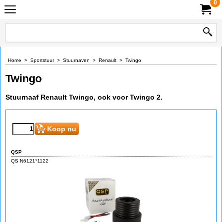
0
Home
>
Sportstuur
>
Stuurnaven
>
Renault
>
Twingo
Twingo
Stuurnaaf Renault Twingo, ook voor Twingo 2.
€
102.25
(incl BTW)
Koop nu
QSP
QS.N6121*1122