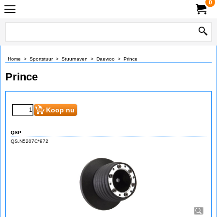
0
Home
>
Sportstuur
>
Stuurnaven
>
Daewoo
>
Prince
Prince
Koop nu
QSP
QS.N5207C*972