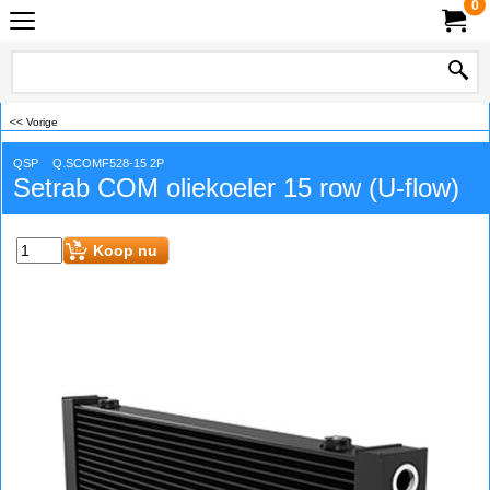
0
<< Vorige
QSP
Q.SCOMF528-15 2P
Setrab COM oliekoeler 15 row (U-flow)
Koop nu